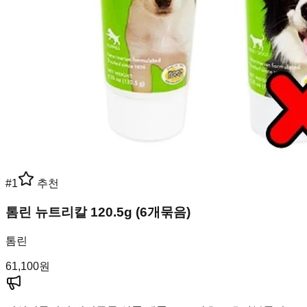
#
1
추천
톰린 뉴트리칼 120.5g (6개묶음)
톰린
61,100
원