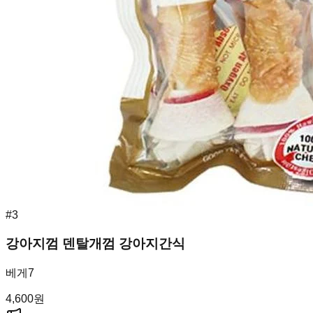
#
3
강아지껌 덴탈개껌 강아지간식
베게7
4,600
원