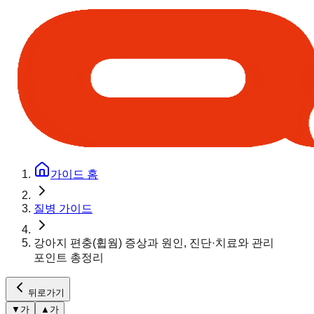
가이드 홈
질병 가이드
강아지 편충(휩웜) 증상과 원인, 진단·치료와 관리
포인트 총정리
뒤로가기
▼
가
▲
가