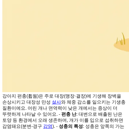
강아지 편충(휩웜)은 주로 대장(맹장·결장)에 기생해 장벽을
손상시키고 대장성 만성
설사
와 체중 감소를 일으키는 기생충
질환이에요. 어린 개나 면역력이 낮은 개에서는 증상이 더
뚜렷하게 나타날 수 있어요. -
편충 난
: 대변으로 배출된 난은
토양 등 환경에서 오래 생존하며, 개가 이를 입으로 섭취하면
감염돼요(분변-경구
감염
). -
성충의 특성
: 성충은 앞쪽의 가는