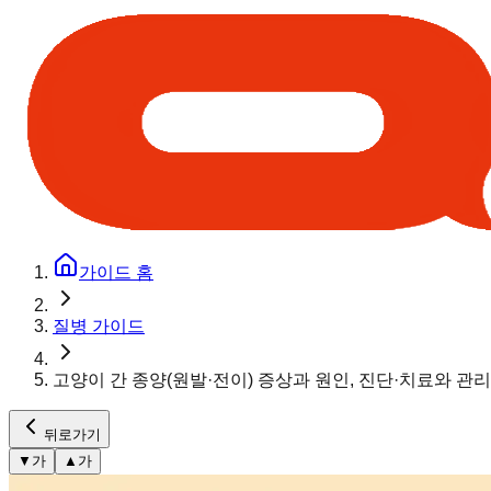
가이드 홈
질병 가이드
고양이 간 종양(원발·전이) 증상과 원인, 진단·치료와 관
뒤로가기
▼
가
▲
가