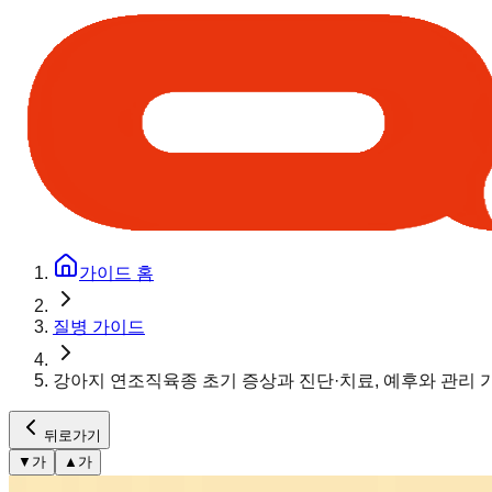
가이드 홈
질병 가이드
강아지 연조직육종 초기 증상과 진단·치료, 예후와 관리 
뒤로가기
▼
가
▲
가