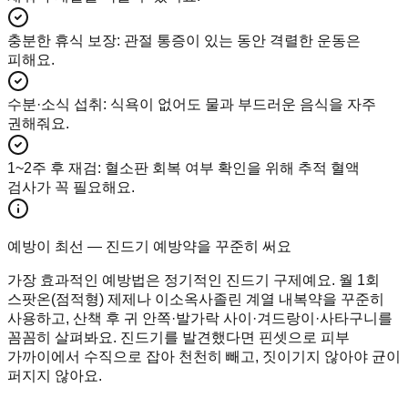
충분한 휴식 보장
:
관절 통증이 있는 동안 격렬한 운동은
피해요.
수분·소식 섭취
:
식욕이 없어도 물과 부드러운 음식을 자주
권해줘요.
1~2주 후 재검
:
혈소판 회복 여부 확인을 위해 추적 혈액
검사가 꼭 필요해요.
예방이 최선 — 진드기 예방약을 꾸준히 써요
가장 효과적인 예방법은 정기적인 진드기 구제예요. 월 1회
스팟온(점적형) 제제나 이소옥사졸린 계열 내복약을 꾸준히
사용하고, 산책 후 귀 안쪽·발가락 사이·겨드랑이·사타구니를
꼼꼼히 살펴봐요. 진드기를 발견했다면 핀셋으로 피부
가까이에서 수직으로 잡아 천천히 빼고, 짓이기지 않아야 균이
퍼지지 않아요.