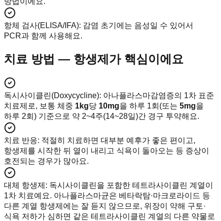
방법이에요.
항체 검사(ELISA/IFA)
:
감염 초기에는 음성일 수 있어서
PCR과 함께 사용해요.
치료 방법 — 항생제가 핵심이에요
독시사이클린(Doxycycline)
:
아나플라스마감염증의 1차 표준
치료제로, 보통 체중
1kg
당
10mg
을 하루 1회(또는
5mg
을
하루 2회) 기준으로 약 2~4주(14~28일)간 경구 투약해요.
치료 반응
:
적절히 치료하면 대부분 예후가 좋은 편이고,
항생제를 시작한 뒤 열이 내리고 식욕이 돌아오는 등 증상이
호전되는 경우가 많아요.
대체 항생제
:
독시사이클린을 포함한 테트라사이클린 계열이
1차 치료예요. 아나플라스마균은 베타락탐·마크로라이드 등
다른 계열 항생제에는 잘 듣지 않으므로, 위장이 약해 구토·
식욕 저하가 심하면 같은 테트라사이클린 계열의 다른 약물로