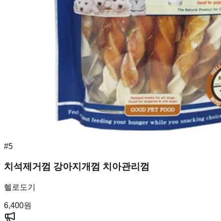
#
5
치석제거껌 강아지개껌 치아관리껌
헬로도기
6,400
원