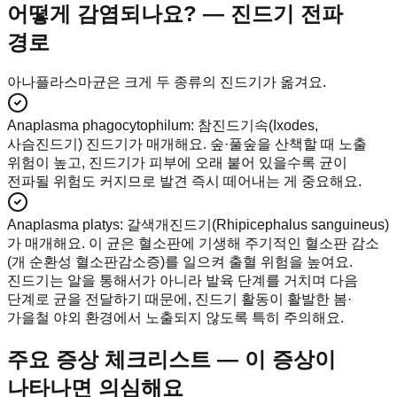
어떻게 감염되나요? — 진드기 전파
경로
아나플라스마균은 크게 두 종류의 진드기가 옮겨요.
Anaplasma phagocytophilum
:
참진드기속(Ixodes,
사슴진드기) 진드기가 매개해요. 숲·풀숲을 산책할 때 노출
위험이 높고, 진드기가 피부에 오래 붙어 있을수록 균이
전파될 위험도 커지므로 발견 즉시 떼어내는 게 중요해요.
Anaplasma platys
:
갈색개진드기(Rhipicephalus sanguineus)
가 매개해요. 이 균은 혈소판에 기생해 주기적인 혈소판 감소
(개 순환성 혈소판감소증)를 일으켜 출혈 위험을 높여요.
진드기는 알을 통해서가 아니라 발육 단계를 거치며 다음
단계로 균을 전달하기 때문에, 진드기 활동이 활발한 봄·
가을철 야외 환경에서 노출되지 않도록 특히 주의해요.
주요 증상 체크리스트 — 이 증상이
나타나면 의심해요