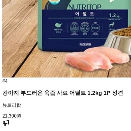
#
4
강아지 부드러운 육즙 사료 어덜트 1.2kg 1P 성견
뉴트리탑
21,300
원