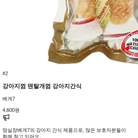
#
2
강아지껌 덴탈개껌 강아지간식
베게7
4,600
원
멍실장
베게7의 강아지 간식 제품으로, 많은 보호자분들이
함께 찾고 있어요.