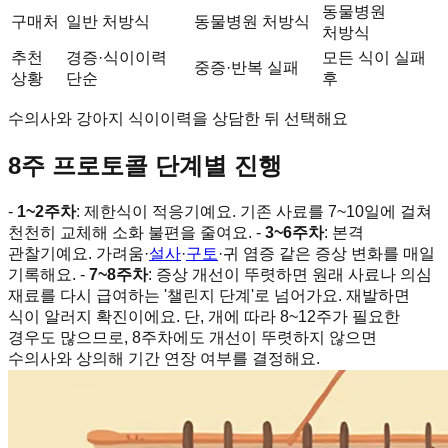
동물병원
구매처
일반 처방식
동물병원 처방식
처방식
추천
경증·식이이력
모든 식이 실패
중증·반복 실패
상황
단순
후
수의사와 강아지 식이이력을 상담한 뒤 선택해요
8주 프로토콜 단계별 진행
-
1~2주차
: 제한식이 적응기예요. 기존 사료를 7~10일에 걸쳐
천천히 교체해 소화 불편을 줄여요. -
3~6주차
: 본격
관찰기예요. 가려움·
설사
·
구토
·귀 염증 같은 증상 변화를 매일
기록해요. -
7~8주차
: 증상 개선이 뚜렷하면 원래 사료나 의심
재료를 다시 급여하는 '챌린지 단계'로 넘어가요. 재발하면
식이 알러지 확진이에요. 단, 개에 따라 8~12주가 필요한
경우도 많으므로, 8주차에도 개선이 뚜렷하지 않으면
수의사와 상의해 기간 연장 여부를 결정해요.