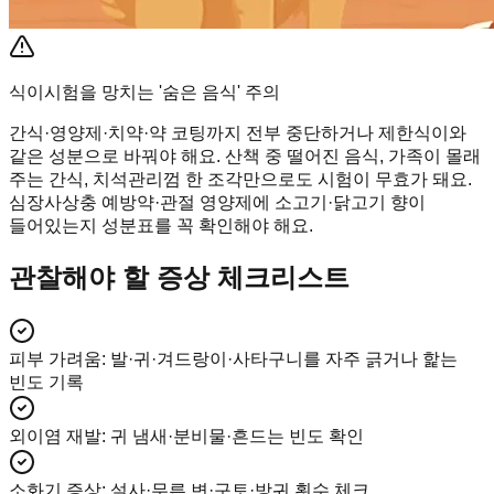
식이시험을 망치는 '숨은 음식' 주의
간식·영양제·치약·약 코팅까지 전부 중단하거나 제한식이와
같은 성분으로 바꿔야 해요. 산책 중 떨어진 음식, 가족이 몰래
주는 간식, 치석관리껌 한 조각만으로도 시험이 무효가 돼요.
심장사상충 예방약·관절 영양제에 소고기·닭고기 향이
들어있는지 성분표를 꼭 확인해야 해요.
관찰해야 할 증상 체크리스트
피부 가려움
:
발·귀·겨드랑이·사타구니를 자주 긁거나 핥는
빈도 기록
외이염 재발
:
귀 냄새·분비물·흔드는 빈도 확인
소화기 증상
:
설사·무른 변·구토·방귀 횟수 체크