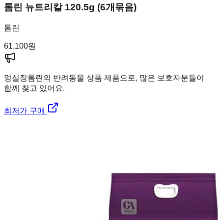
톰린 뉴트리칼 120.5g (6개묶음)
톰린
61,100
원
멍실장
톰린의 반려동물 상품 제품으로, 많은 보호자분들이
함께 찾고 있어요.
최저가 구매