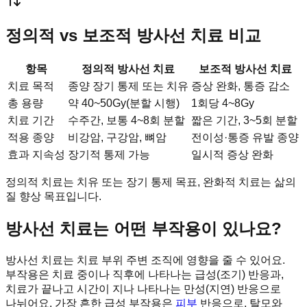
정의적 vs 보조적 방사선 치료 비교
항목
정의적 방사선 치료
보조적 방사선 치료
치료 목적
종양 장기 통제 또는 치유
증상 완화, 통증 감소
총 용량
약 40~50Gy(분할 시행)
1회당 4~8Gy
치료 기간
수주간, 보통 4~8회 분할
짧은 기간, 3~5회 분할
적용 종양
비강암, 구강암, 뼈암
전이성·통증 유발 종양
효과 지속성
장기적 통제 가능
일시적 증상 완화
정의적 치료는 치유 또는 장기 통제 목표, 완화적 치료는 삶의
질 향상 목표입니다.
방사선 치료는 어떤 부작용이 있나요?
방사선 치료는 치료 부위 주변 조직에 영향을 줄 수 있어요.
부작용은 치료 중이나 직후에 나타나는 급성(조기) 반응과,
치료가 끝나고 시간이 지나 나타나는 만성(지연) 반응으로
나뉘어요. 가장 흔한 급성 부작용은
피부
반응으로, 탈모와