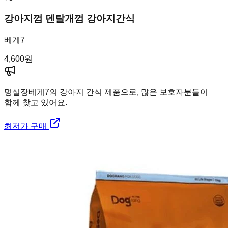
강아지껌 덴탈개껌 강아지간식
베게7
4,600
원
멍실장
베게7의 강아지 간식 제품으로, 많은 보호자분들이
함께 찾고 있어요.
최저가 구매