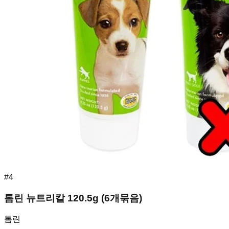
#
4
톰린 뉴트리칼 120.5g (6개묶음)
톰린