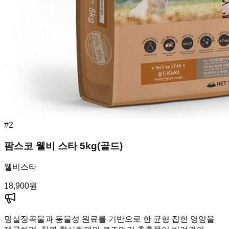
#
2
팜스코 웰비 스타 5kg(골드)
웰비스타
18,900
원
멍실장
곡물과 동물성 원료를 기반으로 한 균형 잡힌 영양을