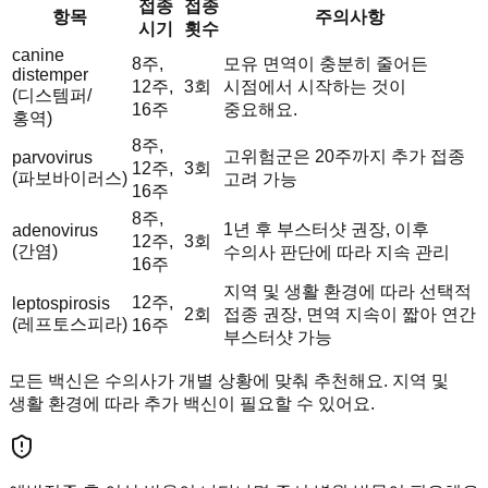
접종
접종
항목
주의사항
시기
횟수
canine
8주,
모유 면역이 충분히 줄어든
distemper
12주,
3회
시점에서 시작하는 것이
(디스템퍼/
16주
중요해요.
홍역)
8주,
고위험군은 20주까지 추가 접종
parvovirus
12주,
3회
(파보바이러스)
고려 가능
16주
8주,
1년 후 부스터샷 권장, 이후
adenovirus
12주,
3회
(간염)
수의사 판단에 따라 지속 관리
16주
지역 및 생활 환경에 따라 선택적
12주,
leptospirosis
2회
접종 권장, 면역 지속이 짧아 연간
(레프토스피라)
16주
부스터샷 가능
모든 백신은 수의사가 개별 상황에 맞춰 추천해요. 지역 및
생활 환경에 따라 추가 백신이 필요할 수 있어요.