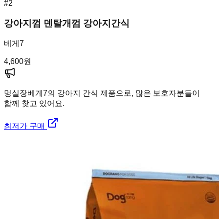
#
2
강아지껌 덴탈개껌 강아지간식
베게7
4,600
원
멍실장
베게7의 강아지 간식 제품으로, 많은 보호자분들이
함께 찾고 있어요.
최저가 구매