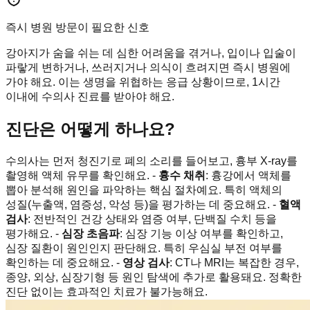
즉시 병원 방문이 필요한 신호
강아지가 숨을 쉬는 데 심한 어려움을 겪거나, 입이나 입술이
파랗게 변하거나, 쓰러지거나 의식이 흐려지면 즉시 병원에
가야 해요. 이는 생명을 위협하는 응급 상황이므로, 1시간
이내에 수의사 진료를 받아야 해요.
진단은 어떻게 하나요?
수의사는 먼저 청진기로 폐의 소리를 들어보고, 흉부 X-ray를
촬영해 액체 유무를 확인해요. -
흉수 채취
: 흉강에서 액체를
뽑아 분석해 원인을 파악하는 핵심 절차예요. 특히 액체의
성질(누출액, 염증성, 악성 등)을 평가하는 데 중요해요. -
혈액
검사
: 전반적인 건강 상태와 염증 여부, 단백질 수치 등을
평가해요. -
심장 초음파
: 심장 기능 이상 여부를 확인하고,
심장 질환이 원인인지 판단해요. 특히 우심실 부전 여부를
확인하는 데 중요해요. -
영상 검사
: CT나 MRI는 복잡한 경우,
종양, 외상, 심장기형 등 원인 탐색에 추가로 활용돼요. 정확한
진단 없이는 효과적인 치료가 불가능해요.