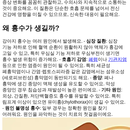
증상 변화를 꼼꼼히 관찰하고, 수의사와 지속적으로 소통하는
것이 중요해요. 이 질환은 단순한 호흡 문제를 넘어서 전신
건강에 영향을 미칠 수 있으므로, 신속한 대응이 필요해요.
왜 흉수가 생길까?
강아지 흉수는 여러 원인에서 발생해요. -
심장 질환
: 심장
기능 저하로 인해 혈액 순환이 원활하지 않아 액체가 흉강에
고일 수 있고, 특히 우심실 기능 저하로 우심부전이 생기면
흉수 발생 위험이 증가해요. -
호흡기 감염
:
폐렴
이나
기관지염
등으로 인한 염증이 원인이 될 수 있어요. 특히 세균성
폐흉막염이나 간염·렙토스피라증 같은 감염에서는 섬유소성
(세로피브린성) 흉막염이 동반되기도 해요. -
종양
: 폐나
흉막에 생긴 종양이 액체 생성을 유도할 수 있어요. 악성
종양인 경우 침습성과 재발성이 높은 편이에요. -
기타 원인
:
외상, 간질환, 저단백혈증도 흉수를 유발할 수 있어요. 특히
림프계 이상이 있으면 유미흉(chylothorax)이 생길 수 있어요.
-
원인 불명성 흉수
: 일부 경우는 정확한 원인을 찾기
어려워요. 원인을 파악하는 것이 치료의 첫걸음이에요.