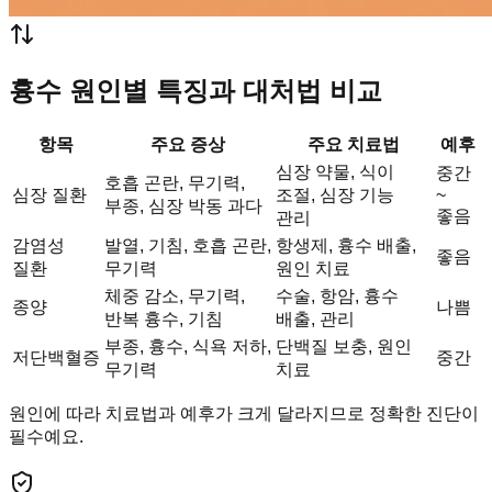
흉수 원인별 특징과 대처법 비교
항목
주요 증상
주요 치료법
예후
심장 약물, 식이
중간
호흡 곤란, 무기력,
심장 질환
조절, 심장 기능
~
부종, 심장 박동 과다
좋음
관리
감염성
발열, 기침, 호흡 곤란,
항생제, 흉수 배출,
좋음
질환
무기력
원인 치료
체중 감소, 무기력,
수술, 항암, 흉수
종양
나쁨
반복 흉수, 기침
배출, 관리
부종, 흉수, 식욕 저하,
단백질 보충, 원인
저단백혈증
중간
무기력
치료
원인에 따라 치료법과 예후가 크게 달라지므로 정확한 진단이
필수예요.