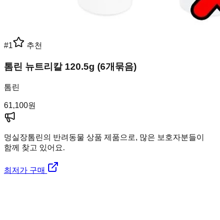
#
1
추천
톰린 뉴트리칼 120.5g (6개묶음)
톰린
61,100
원
멍실장
톰린의 반려동물 상품 제품으로, 많은 보호자분들이
함께 찾고 있어요.
최저가 구매