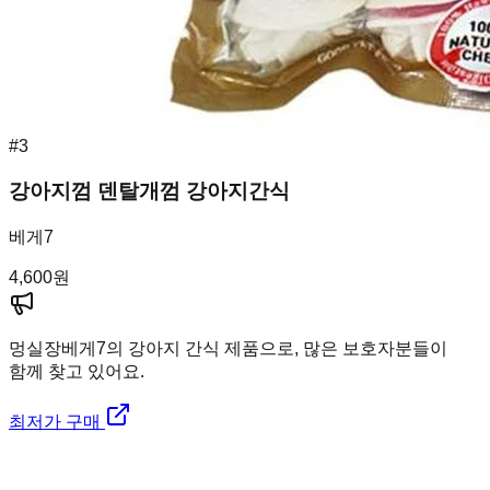
#
3
강아지껌 덴탈개껌 강아지간식
베게7
4,600
원
멍실장
베게7의 강아지 간식 제품으로, 많은 보호자분들이
함께 찾고 있어요.
최저가 구매