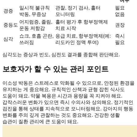
여부
일시적 불규칙
관찰, 정기 검사, 홀터
필요
경증
박동, 무증상
모니터링
없음
어지럼증, 졸림,
홀터 평가 후 항부정맥제
중등도
권장
운동 저항감
치료 시작
쇼크, 호흡 곤란,
응급 치료, 항부정맥제(예:
즉시
심각
쓰러짐
리도카인 정맥 투여)
필요
심각도는 증상과 빈도, 심전도 결과를 종합해 판단해요.
보호자가 할 수 있는 관리 포인트
이소성 박동은 스트레스로 악화될 수 있으므로, 안정된 환경을
유지하는 게 중요해요. 규칙적인 산책과 균형 잡힌 식사도
도움이 돼요. 약물 복용은 시간과 용량을 꼭 지켜야 해요.
갑작스러운 변화가 있으면 즉시 수의사와 상의해요. 정기적인
검진을 통해 상태를 지속적으로 모니터링해요. 강아지의 행동
변화를 주의 깊게 관찰하는 것도 중요해요. 건강한 생활
습관이 질환 관리에 큰 도움이 돼요.