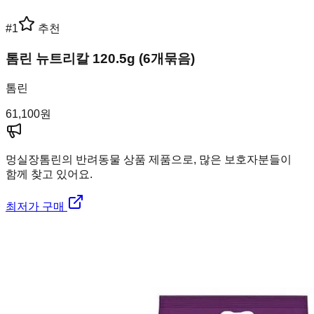
#
1
추천
톰린 뉴트리칼 120.5g (6개묶음)
톰린
61,100
원
멍실장
톰린의 반려동물 상품 제품으로, 많은 보호자분들이
함께 찾고 있어요.
최저가 구매