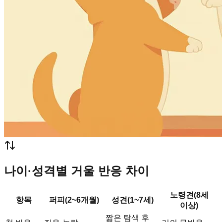
나이·성격별 거울 반응 차이
노령견(8세
항목
퍼피(2~6개월)
성견(1~7세)
이상)
짧은 탐색 후