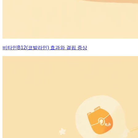
비타민B12(코발라민) 효과와 결핍 증상