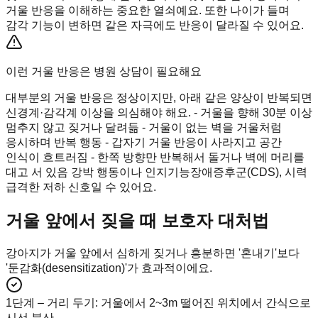
거울 반응을 이해하는 중요한 열쇠예요. 또한 나이가 들며
감각 기능이 변하면 같은 자극에도 반응이 달라질 수 있어요.
이런 거울 반응은 병원 상담이 필요해요
대부분의 거울 반응은 정상이지만, 아래 같은 양상이 반복되면
신경계·감각계 이상을 의심해야 해요. - 거울을 향해 30분 이상
멈추지 않고 짖거나 달려듦 - 거울이 없는 벽을 거울처럼
응시하며 반복 행동 - 갑자기 거울 반응이 사라지고 공간
인식이 흐트러짐 - 한쪽 방향만 반복해서 돌거나 벽에 머리를
대고 서 있음 강박 행동이나 인지기능장애증후군(CDS), 시력
급격한 저하 신호일 수 있어요.
거울 앞에서 짖을 때 보호자 대처법
강아지가 거울 앞에서 심하게 짖거나 흥분하면 '혼내기'보다
'둔감화(desensitization)'가 효과적이에요.
1단계 – 거리 두기
:
거울에서 2~3m 떨어진 위치에서 간식으로
시선 분산