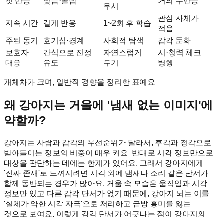
첫 반응
짖음·놀람
거의 무반응
무시
관심 자체가
지속 시간
길게 반응
1~2회 후 학습
적음
주된 동기
호기심·경계
사회적 탐색
감각 둔화
보호자
간식으로 진정
자연스럽게
시·청력 체크
대응
유도
두기
병행
개체차가 크며, 일반적 경향을 정리한 표예요
왜 강아지는 거울에 '냄새 없는 이미지'에
약할까?
강아지는 사람과 감각의 우선순위가 달라서, 후각과 청각으로
받아들이는 정보의 비중이 매우 커요. 반대로 시각 정보만으로
대상을 판단하는 데에는 한계가 있어요. 그래서 강아지에게
'진짜 존재'로 느껴지려면 시각 외에 냄새나 소리 같은 단서가
함께 동반되는 경우가 많아요. 거울 속 모습은 움직임과 시각
정보만 있고 다른 감각 단서가 없기 때문에, 강아지 뇌는 이를
'실체가 약한 시각 자극'으로 처리하고 금방 흥미를 잃는
것으로 보여요. 이렇게 감각 단서가 어긋나는 점이 강아지의