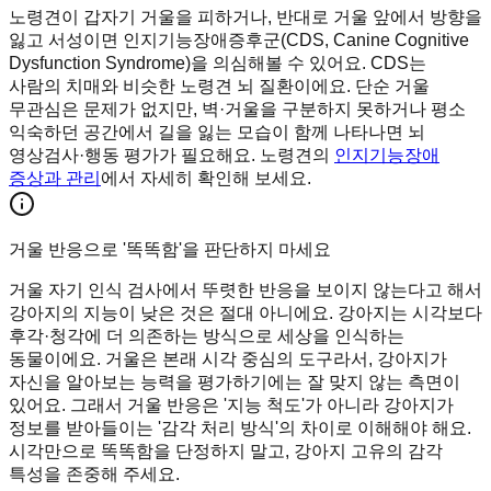
노령견이 갑자기 거울을 피하거나, 반대로 거울 앞에서 방향을
잃고 서성이면 인지기능장애증후군(CDS, Canine Cognitive
Dysfunction Syndrome)을 의심해볼 수 있어요. CDS는
사람의 치매와 비슷한 노령견 뇌 질환이에요. 단순 거울
무관심은 문제가 없지만, 벽·거울을 구분하지 못하거나 평소
익숙하던 공간에서 길을 잃는 모습이 함께 나타나면 뇌
영상검사·행동 평가가 필요해요. 노령견의
인지기능장애
증상과 관리
에서 자세히 확인해 보세요.
거울 반응으로 '똑똑함'을 판단하지 마세요
거울 자기 인식 검사에서 뚜렷한 반응을 보이지 않는다고 해서
강아지의 지능이 낮은 것은 절대 아니에요. 강아지는 시각보다
후각·청각에 더 의존하는 방식으로 세상을 인식하는
동물이에요. 거울은 본래 시각 중심의 도구라서, 강아지가
자신을 알아보는 능력을 평가하기에는 잘 맞지 않는 측면이
있어요. 그래서 거울 반응은 '지능 척도'가 아니라 강아지가
정보를 받아들이는 '감각 처리 방식'의 차이로 이해해야 해요.
시각만으로 똑똑함을 단정하지 말고, 강아지 고유의 감각
특성을 존중해 주세요.