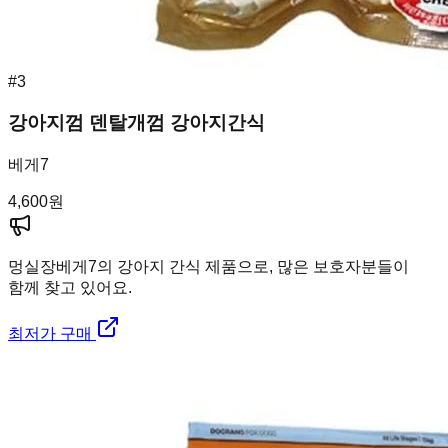
#
3
강아지껌 덴탈개껌 강아지간식
베게7
4,600
원
멍실장
베게7의 강아지 간식 제품으로, 많은 보호자분들이
함께 찾고 있어요.
최저가 구매