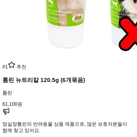
#
1
추천
톰린 뉴트리칼 120.5g (6개묶음)
톰린
61,100
원
멍실장
톰린의 반려동물 상품 제품으로, 많은 보호자분들이
함께 찾고 있어요.