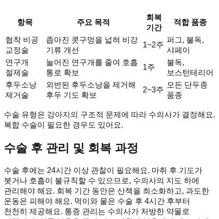
회복
항목
주요 목적
적합 품종
기간
협착 비공
좁아진 콧구멍을 넓혀 비강
퍼그, 불독,
1~2주
교정술
기류 개선
샤페이
연구개
늘어진 연구개를 줄여 호흡
불독,
1주
절제술
통로 확보
보스턴테리어
후두소낭
외번된 후두소낭을 제거해
모든 단두종
2~3주
제거술
후두 기도 확보
품종
수술 유형은 강아지의 구조적 문제에 따라 수의사가 결정해요.
복합 수술이 필요한 경우도 있어요.
수술 후 관리 및 회복 과정
수술 후에는 24시간 이상 관찰이 필요해요. 마취 후 기도가
붓거나 호흡이 불규칙할 수 있으므로, 수의사의 지도 하에
관리해야 해요. 회복 기간 동안은 산책을 최소화하고, 과도한
운동은 피해야 해요. 먹이와 물은 수술 후 4시간 후부터
천천히 제공해요. 통증 관리는 수의사가 처방한 약물로