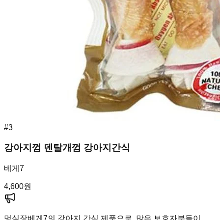
#
3
강아지껌 덴탈개껌 강아지간식
베게7
4,600
원
멍실장
베게7의 강아지 간식 제품으로, 많은 보호자분들이