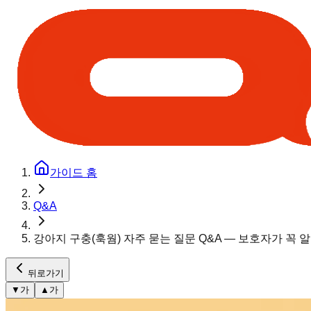
가이드 홈
Q&A
강아지 구충(훅웜) 자주 묻는 질문 Q&A — 보호자가 꼭 
뒤로가기
▼
가
▲
가