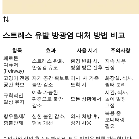
스트레스 유발 방광염 대처 방법 비교
항목
효과
사용 시기
주의사항
페로몬
스트레스 완화,
환경 변화 시,
지속 사용
디퓨저
안정감 유도
병원 방문 전후
권장
(Feliway)
고양이 전용
자기 공간 확보로
이사, 새 가족
화장실, 식사,
공간 확보
불안 감소
도착 시
쉼터 분리
예측 가능한
시간, 식사,
규칙적인
환경으로 불안
모든 상황에서
놀이 일정
일상 유지
감소
고정
복용 중
항우울제/
심한 불안 감소,
의사 처방 후,
모니터링
항불안제
행동 개선
장기 사용
필요
수의사와 상의 후 선택하세요. 모든 방법은 병행 가능합니다.