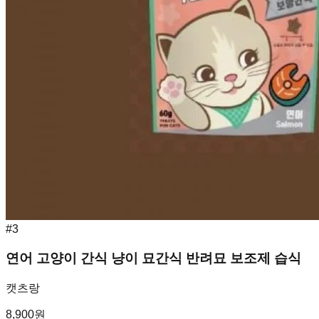
#
3
연어 고양이 간식 냥이 묘간식 반려묘 보조제 습식
캣츠랑
8,900
원