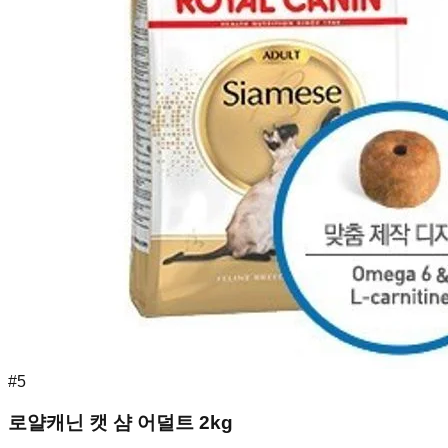
#
5
로얄캐닌 캣 샴 어덜트 2kg