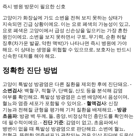
즉시 병원 방문이 필요한 신호
고양이가 화장실에 가도 소변을 전혀 보지 못하는 상태가
지속되면 긴급 상황이에요. 이는 요로 폐색의 가능성이 있고,
요로 폐색은 고양이에서 급성 신손상을 일으키는 가장 흔한
원인이에요. 소변을 보지 못하면서 구토, 무기력, 순환 허탈
징후(차가운 발끝, 약한 맥박)가 나타나면 즉시 병원에 가야
해요. 이 상태는 생명을 위협할 수 있으므로, 보호자는 반드시
신속한 대처를 해야 해요.
정확한 진단 방법
고양이 특발성 방광염은 다른 질환을 제외한 후에 진단돼요. -
소변검사
: 백혈구, 적혈구, 단백질, 산도 등을 분석해 감염
여부를 확인해요. 특발성 방광염은 소변 배양에서 음성이며,
혈뇨와 염증 세포가 포함될 수 있어요. -
혈액검사
: 신장
기능과 전해질 균형을 평가해 기저 질환을 배제해요. -
방광
초음파
: 방광 벽 두께, 돌, 종양, 비정상적인 충만도를 확인하는
데 필수적이에요. -
진단 기준
: 감염이 없고, 초음파에서
병변이 없을 때 특발성 방광염으로 판단해요. 소변에 혈뇨,
적혈구, 뚜렷한 염증세포가 관찰되는 경우 임상 진단에 도움이