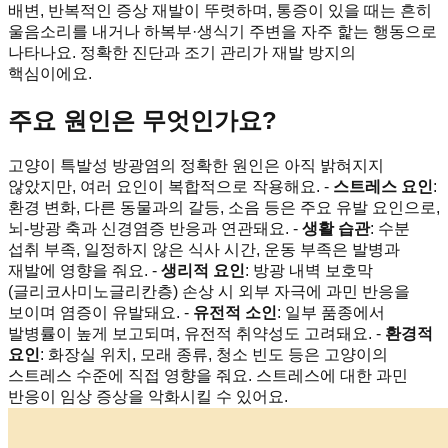
배변, 반복적인 증상 재발이 뚜렷하며, 통증이 있을 때는 흔히
울음소리를 내거나 하복부·생식기 주변을 자주 핥는 행동으로
나타나요. 정확한 진단과 조기 관리가 재발 방지의
핵심이에요.
주요 원인은 무엇인가요?
고양이 특발성 방광염의 정확한 원인은 아직 밝혀지지
않았지만, 여러 요인이 복합적으로 작용해요. -
스트레스 요인
:
환경 변화, 다른 동물과의 갈등, 소음 등은 주요 유발 요인으로,
뇌-방광 축과 신경염증 반응과 연관돼요. -
생활 습관
: 수분
섭취 부족, 일정하지 않은 식사 시간, 운동 부족은 발병과
재발에 영향을 줘요. -
생리적 요인
: 방광 내벽 보호막
(글리코사미노글리칸층) 손상 시 외부 자극에 과민 반응을
보이며 염증이 유발돼요. -
유전적 소인
: 일부 품종에서
발병률이 높게 보고되며, 유전적 취약성도 고려돼요. -
환경적
요인
: 화장실 위치, 모래 종류, 청소 빈도 등은 고양이의
스트레스 수준에 직접 영향을 줘요. 스트레스에 대한 과민
반응이 임상 증상을 악화시킬 수 있어요.