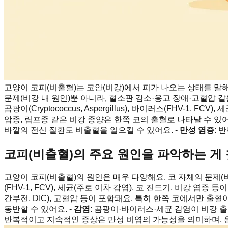
고양이 코피(비출혈)는 코안(비강)에서 피가 나오는 상태를 말해요
문제(비강 내 원인)뿐 아니라, 혈소판 감소·응고 장애·고혈압 
곰팡이(Cryptococcus, Aspergillus), 바이러스(FHV-1,
암종, 림프종 같은 비강 종양은 한쪽 코의 출혈로 나타날 수 있어
바깥의 전신 질환도 비출혈을 일으킬 수 있어요. -
만성 염증
: 
코피(비출혈)의 주요 원인을 파악하는 게
고양이 코피(비출혈)의 원인은 매우 다양해요. 코 자체의 문제(비강 내 원인
(FHV-1, FCV), 세균(주로 이차 감염), 코 진드기, 비강 
간부전, DIC), 고혈압 등이 포함돼요. 특히 한쪽 코에서만 출
동반할 수 있어요. -
감염
: 곰팡이·바이러스·세균 감염이 비강 출
반복적이고 지속적인 증상은 만성 비염의 가능성을 의미하며, 