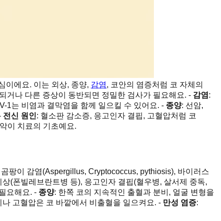
심이에요. 이는 외상, 종양,
감염
, 코안의 염증처럼 코 자체의
속되거나 다른 증상이 동반되면 정밀한 검사가 필요해요. -
감염
:
히 FHV-1는 비염과 결막염을 함께 일으킬 수 있어요. -
종양
: 선암,
-
전신 원인
: 혈소판 감소증, 응고인자 결핍, 고혈압처럼 코
파악이 치료의 기초예요.
spergillus, Cryptococcus, pythiosis), 바이러스
능 이상(폰빌레브란트병 등), 응고인자 결핍(혈우병, 살서제 중독,
필요해요. -
종양
: 한쪽 코의 지속적인 출혈과 분비, 얼굴 변형을
이나 고혈압은 코 바깥에서 비출혈을 일으켜요. -
만성 염증
: