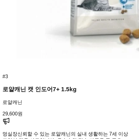
#
3
로얄캐닌 캣 인도어7+ 1.5kg
로얄캐닌
29,600
원
멍실장
신뢰할 수 있는 로얄캐닌의 실내 생활하는 7세 이상