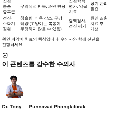
신경·
신경학적
장기 관리
통증
무의식적 반복, 과민 반응
평가, 약물
필요
증후군
치료
전신·
침흘림, 식욕 감소, 구강
원인 질환
혈액검사,
소화기
궤양 (고양이는 복통이
치료 후
전신 평가
질환
뚜렷하지 않을 수 있음)
개선
원인 파악이 치료의 핵심입니다. 수의사와 함께 진단을
진행하세요.
이 콘텐츠를 감수한 수의사
Dr. Tony — Punnawat Phongkittirak