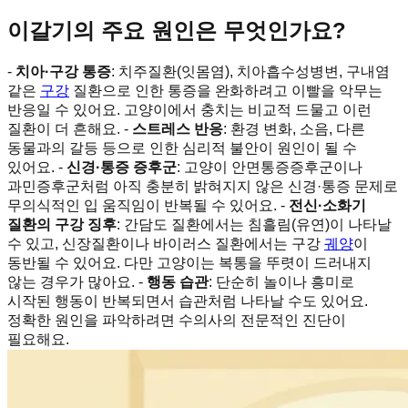
이갈기의 주요 원인은 무엇인가요?
-
치아·구강 통증
: 치주질환(잇몸염), 치아흡수성병변, 구내염
같은
구강
질환으로 인한 통증을 완화하려고 이빨을 악무는
반응일 수 있어요. 고양이에서 충치는 비교적 드물고 이런
질환이 더 흔해요. -
스트레스 반응
: 환경 변화, 소음, 다른
동물과의 갈등 등으로 인한 심리적 불안이 원인이 될 수
있어요. -
신경·통증 증후군
: 고양이 안면통증증후군이나
과민증후군처럼 아직 충분히 밝혀지지 않은 신경·통증 문제로
무의식적인 입 움직임이 반복될 수 있어요. -
전신·소화기
질환의 구강 징후
: 간담도 질환에서는 침흘림(유연)이 나타날
수 있고, 신장질환이나 바이러스 질환에서는 구강
궤양
이
동반될 수 있어요. 다만 고양이는 복통을 뚜렷이 드러내지
않는 경우가 많아요. -
행동 습관
: 단순히 놀이나 흥미로
시작된 행동이 반복되면서 습관처럼 나타날 수도 있어요.
정확한 원인을 파악하려면 수의사의 전문적인 진단이
필요해요.