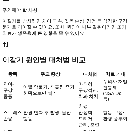
주의해야 할 사항
이갈기를 방치하면 치아 파손, 잇몸 손상, 감염 등 심각한 구강
문제로 이어질 수 있어요. 또한, 원인이 내부 질환이라면 조기
치료가 생존율에 큰 영향을 줄 수 있어요.
이갈기 원인별 대처법 비교
항목
주요 증상
대처법
치료 기대
수의사 처방
치아·
마취하
이빨 악물기, 침흘림 증가,
진통제
구강
구강검진,
한쪽으로만 씹기
(NSAIDs
통증
치과 처치
등)
환경
스트레스
환경 변화 후 발생, 불안
안정화,
행동 교정·
반응
행동
트리거
환경 풍부화
관리, 훈련