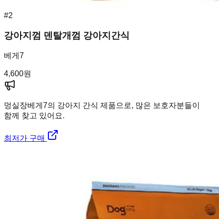
#
2
강아지껌 덴탈개껌 강아지간식
베게7
4,600
원
멍실장
베게7의 강아지 간식 제품으로, 많은 보호자분들이
함께 찾고 있어요.
최저가 구매