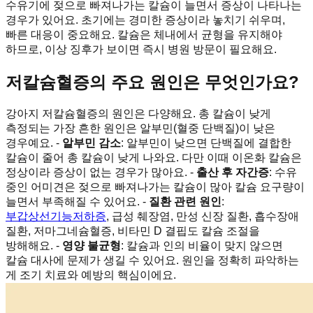
수유기에 젖으로 빠져나가는 칼슘이 늘면서 증상이 나타나는
경우가 있어요. 초기에는 경미한 증상이라 놓치기 쉬우며,
빠른 대응이 중요해요. 칼슘은 체내에서 균형을 유지해야
하므로, 이상 징후가 보이면 즉시 병원 방문이 필요해요.
저칼슘혈증의 주요 원인은 무엇인가요?
강아지 저칼슘혈증의 원인은 다양해요. 총 칼슘이 낮게
측정되는 가장 흔한 원인은 알부민(혈중 단백질)이 낮은
경우예요. -
알부민 감소
: 알부민이 낮으면 단백질에 결합한
칼슘이 줄어 총 칼슘이 낮게 나와요. 다만 이때 이온화 칼슘은
정상이라 증상이 없는 경우가 많아요. -
출산 후 자간증
: 수유
중인 어미견은 젖으로 빠져나가는 칼슘이 많아 칼슘 요구량이
늘면서 부족해질 수 있어요. -
질환 관련 원인
:
부갑상선기능저하증
, 급성 췌장염, 만성 신장 질환, 흡수장애
질환, 저마그네슘혈증, 비타민 D 결핍도 칼슘 조절을
방해해요. -
영양 불균형
: 칼슘과 인의 비율이 맞지 않으면
칼슘 대사에 문제가 생길 수 있어요. 원인을 정확히 파악하는
게 조기 치료와 예방의 핵심이에요.