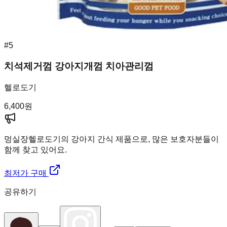
#
5
치석제거껌 강아지개껌 치아관리껌
헬로도기
6,400
원
멍실장
헬로도기의 강아지 간식 제품으로, 많은 보호자분들이
함께 찾고 있어요.
최저가 구매
공유하기