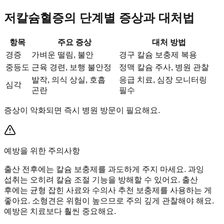
저칼슘혈증의 단계별 증상과 대처법
항목
주요 증상
대처 방법
경증
가벼운 떨림, 불안
경구 칼슘 보충제 복용
중등도
근육 경련, 보행 불안정
정맥 칼슘 주사, 병원 관찰
발작, 의식 상실, 호흡
응급 치료, 심장 모니터링
심각
곤란
필수
증상이 악화되면 즉시 병원 방문이 필요해요.
예방을 위한 주의사항
출산 전후에는 칼슘 보충제를 과도하게 주지 마세요. 과잉
섭취는 오히려 칼슘 조절 기능을 방해할 수 있어요. 출산
후에는 균형 잡힌 사료와 수의사 추천 보충제를 사용하는 게
좋아요. 소형견은 위험이 높으므로 주의 깊게 관찰해야 해요.
예방은 치료보다 훨씬 중요해요.