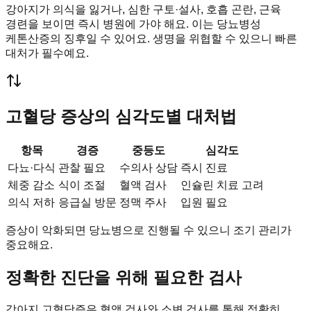
강아지가 의식을 잃거나, 심한 구토·설사, 호흡 곤란, 근육
경련을 보이면 즉시 병원에 가야 해요. 이는 당뇨병성
케톤산증의 징후일 수 있어요. 생명을 위협할 수 있으니 빠른
대처가 필수예요.
고혈당 증상의 심각도별 대처법
항목
경증
중등도
심각도
다뇨·다식
관찰 필요
수의사 상담
즉시 진료
체중 감소
식이 조절
혈액 검사
인슐린 치료 고려
의식 저하
응급실 방문
정맥 주사
입원 필요
증상이 악화되면 당뇨병으로 진행될 수 있으니 조기 관리가
중요해요.
정확한 진단을 위해 필요한 검사
강아지 고혈당증은 혈액 검사와 소변 검사를 통해 정확히