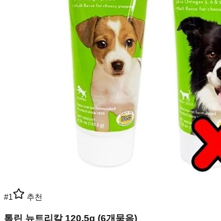
#
1
추천
톰린 뉴트리칼 120.5g (6개묶음)