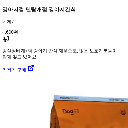
강아지껌 덴탈개껌 강아지간식
베게7
4,600
원
멍실장
베게7의 강아지 간식 제품으로, 많은 보호자분들이
함께 찾고 있어요.
최저가 구매