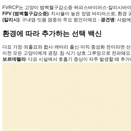
FVRCP는 고양이 범백혈구감소증·허피스바이러스·칼리시바이러스
FPV (범백혈구감소증)
: 치사율이 높은 장염 바이러스로, 환경
(칼리시)
: 구내염·잇몸 염증의 주요 원인이에요 -
광견병
: 사람
환경에 따라 추가하는 선택 백신
다묘 가정·외출묘와 합사·캐터리 출신·아직 중성화 전이라면 선
이전 모든 고양이에게 권장. 침·식기·상호 그루밍으로 전파돼요 
보르데텔라
: 다묘 시설에서 호흡기 증상이 자주 발생할 때 추