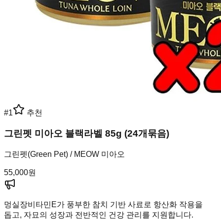
#
1
추천
그린펫 미아오 블랙라벨 85g (24개묶음)
그린펫(Green Pet) / MEOW 미아오
55,000
원
멍실장
비타민E가 풍부한 참치 기반 사료로 항산화 작용을
돕고, 자묘의 성장과 전반적인 건강 관리를 지원합니다.