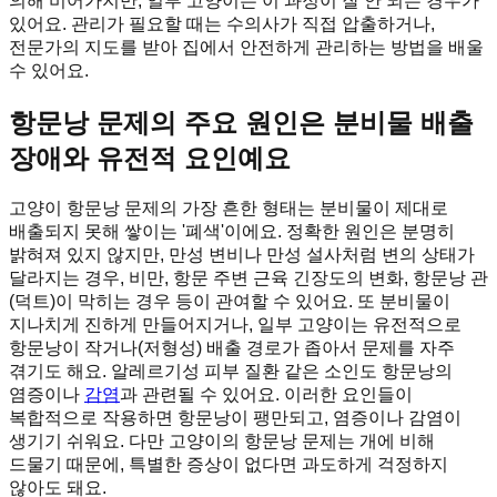
의해 비어가지만, 일부 고양이는 이 과정이 잘 안 되는 경우가
있어요. 관리가 필요할 때는 수의사가 직접 압출하거나,
전문가의 지도를 받아 집에서 안전하게 관리하는 방법을 배울
수 있어요.
항문낭 문제의 주요 원인은 분비물 배출
장애와 유전적 요인예요
고양이 항문낭 문제의 가장 흔한 형태는 분비물이 제대로
배출되지 못해 쌓이는 '폐색'이에요. 정확한 원인은 분명히
밝혀져 있지 않지만, 만성 변비나 만성 설사처럼 변의 상태가
달라지는 경우, 비만, 항문 주변 근육 긴장도의 변화, 항문낭 관
(덕트)이 막히는 경우 등이 관여할 수 있어요. 또 분비물이
지나치게 진하게 만들어지거나, 일부 고양이는 유전적으로
항문낭이 작거나(저형성) 배출 경로가 좁아서 문제를 자주
겪기도 해요. 알레르기성 피부 질환 같은 소인도 항문낭의
염증이나
감염
과 관련될 수 있어요. 이러한 요인들이
복합적으로 작용하면 항문낭이 팽만되고, 염증이나 감염이
생기기 쉬워요. 다만 고양이의 항문낭 문제는 개에 비해
드물기 때문에, 특별한 증상이 없다면 과도하게 걱정하지
않아도 돼요.