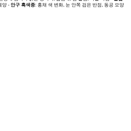
궤양 -
안구 흑색종
: 홍채 색 변화, 눈 안쪽 검은 반점, 동공 모양