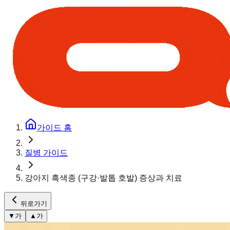
가이드 홈
질병 가이드
강아지 흑색종 (구강·발톱 호발) 증상과 치료
뒤로가기
▼
가
▲
가