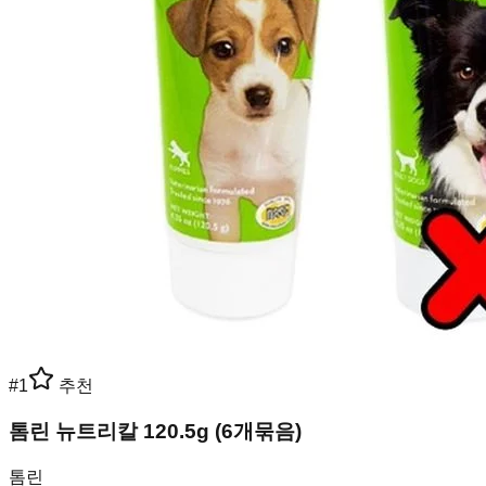
#
1
추천
톰린 뉴트리칼 120.5g (6개묶음)
톰린