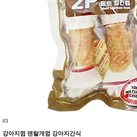
#
3
강아지껌 덴탈개껌 강아지간식