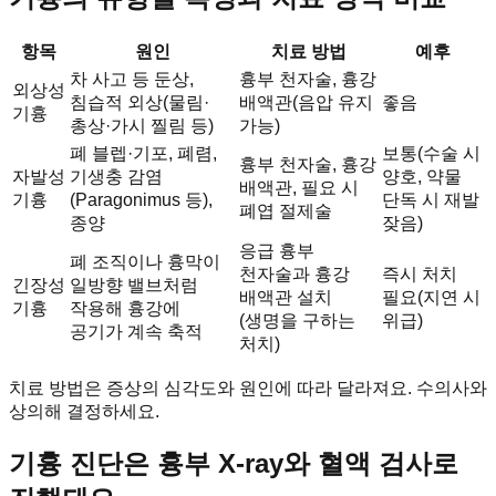
항목
원인
치료 방법
예후
차 사고 등 둔상,
흉부 천자술, 흉강
외상성
침습적 외상(물림·
배액관(음압 유지
좋음
기흉
총상·가시 찔림 등)
가능)
폐 블렙·기포, 폐렴,
보통(수술 시
흉부 천자술, 흉강
자발성
기생충 감염
양호, 약물
배액관, 필요 시
기흉
(Paragonimus 등),
단독 시 재발
폐엽 절제술
종양
잦음)
응급 흉부
폐 조직이나 흉막이
천자술과 흉강
즉시 처치
긴장성
일방향 밸브처럼
배액관 설치
필요(지연 시
기흉
작용해 흉강에
(생명을 구하는
위급)
공기가 계속 축적
처치)
치료 방법은 증상의 심각도와 원인에 따라 달라져요. 수의사와
상의해 결정하세요.
기흉 진단은 흉부 X-ray와 혈액 검사로