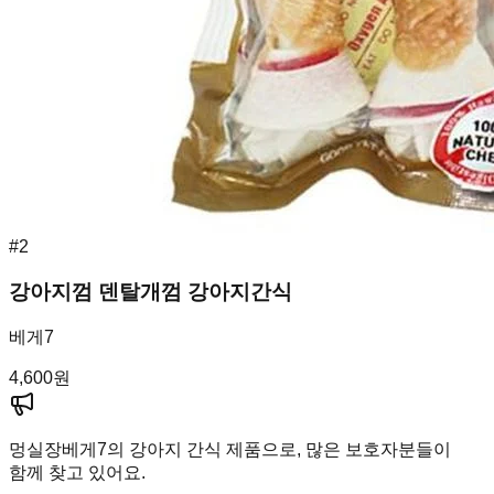
#
2
강아지껌 덴탈개껌 강아지간식
베게7
4,600
원
멍실장
베게7의 강아지 간식 제품으로, 많은 보호자분들이
함께 찾고 있어요.