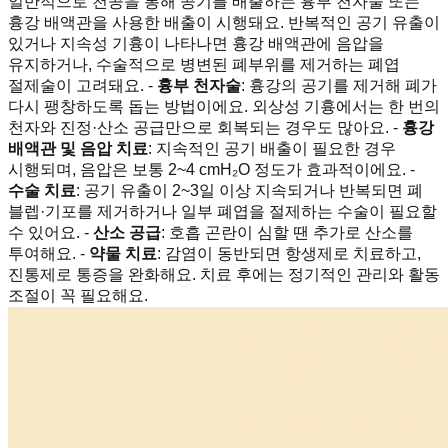
일반적으로 천공을 통해 공기를 배출하는 흉부 천자술 또는
흉강 배액관을 사용한 배출이 시행돼요. 반복적인 공기 유출이
있거나 지속성 기흉이 나타나면 흉강 배액관에 음압을
유지하거나, 수술적으로 병변된 폐부위를 제거하는 폐엽
절제술이 고려돼요. -
흉부 천자술
: 흉강의 공기를 제거해 폐가
다시 팽창하도록 돕는 방법이에요. 외상성 기흉에서는 한 번의
천자와 진정·산소 공급만으로 회복되는 경우도 많아요. -
흉강
배액관 및 음압 치료
: 지속적인 공기 배출이 필요한 경우
시행되며, 음압은 보통 2~4 cmH₂O 정도가 효과적이에요. -
수술 치료
: 공기 유출이 2~3일 이상 지속되거나 반복되면 폐
블렙·기포를 제거하거나 일부 폐엽을 절제하는 수술이 필요할
수 있어요. -
산소 공급
: 호흡 곤란이 심할 땐 추가로 산소를
투여해요. -
약물 치료
: 감염이 동반되면 항생제로 치료하고,
진통제로 통증을 완화해요. 치료 후에는 정기적인 관리와 활동
조절이 꼭 필요해요.