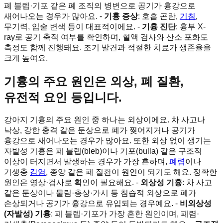
폐 블렙·기포 같은 폐 조직의 병변으로 공기가 흉강으로
새어나오는 경우가 많아요. -
기흉 증상
: 호흡 곤란,
기침
,
무기력, 입술 변색 등이 대표적이에요. -
기흉 진단
: 흉부 X-
ray로 공기 축적 여부를 확인하며, 혈액 검사와 산소 포화도
측정도 함께 진행돼요. 조기 발견과 적절한 치료가 생존율을
크게 높여요.
기흉의 주요 원인은 외상, 폐 질환,
유전적 요인 등입니다.
강아지 기흉의 주요 원인 중 하나는 외상이에요. 차 사고나
낙상, 강한 충격 같은 둔상으로 폐가 찢어지거나 공기가
흉강으로 새어나오는 경우가 많아요. 또한 외상 없이 생기는
자발성 기흉은 폐 블렙(bleb)이나 기포(bulla) 같은 구조적
이상이 터지면서 발생하는 경우가 가장 흔하며,
폐렴
이나
기생충
감염
, 종양 같은 폐 질환이 원인이 되기도 해요. 정확한
원인은 영상·검사로 확인이 필요해요. -
외상성 기흉
: 차 사고
같은 둔상이나 물림·총상·가시 등 침습적 외상으로 폐가
손상되거나 공기가 흉강으로 유입되는 경우예요. -
비외상성
(자발성) 기흉
: 폐 블렙·기포가 가장 흔한 원인이며, 폐렴·