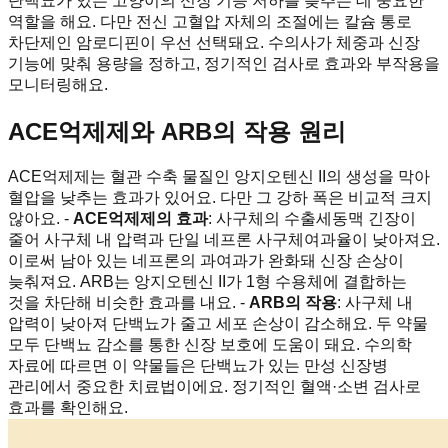
단백뇨가 있는 고양이의 신장 기능 저하를 늦추는 데 중요한
역할을 해요. 다만 전신 고혈압 자체의 조절에는 칼슘 통로
차단제인 암로디핀이 우선 선택돼요. 수의사가 체중과 신장
기능에 맞춰 용량을 정하고, 정기적인 검사로 효과와 부작용을
모니터링해요.
ACE억제제와 ARB의 작용 원리
ACE억제제는 혈관 수축 물질인 앙지오텐신 II의 생성을 막아
혈압을 낮추는 효과가 있어요. 다만 그 강하 폭은 비교적 크지
않아요. -
ACE억제제의 효과
: 사구체의 수출세동맥 긴장이
줄어 사구체 내 압력과 단일 네프론 사구체여과율이 낮아져요.
이로써 남아 있는 네프론의 과여과가 완화돼 신장 손상이
늦춰져요. ARB는 앙지오텐신 II가 1형 수용체에 결합하는
것을 차단해 비슷한 효과를 내요. -
ARB의 작용
: 사구체 내
압력이 낮아져 단백뇨가 줄고 세포 손상이 감소해요. 두 약물
모두 단백뇨 감소를 통한 신장 보호에 도움이 돼요. 수의학
자료에 따르면 이 약물들은 단백뇨가 있는 만성 신장병
관리에서 중요한 치료법이에요. 정기적인 혈액·소변 검사로
효과를 확인해요.