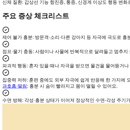
신체 질환
:
갑상선 기능 항진증, 통증, 신경계 이상도 행동 변화
주요 증상 체크리스트
제어 불가 흥분
:
방문객·소리·다른 강아지 등 자극에 극도로 흥
점프·물기 충동
:
사람이나 사물에 반복적으로 달려들고 멈추지 
파괴적 행동
:
혼자 있을 때나 자극을 받으면 물건을 물어뜯거나
집중력 저하
:
훈련 중에도 외부 자극에 쉽게 반응해 한 가지에 
과호흡·떨림
: 흥분 시 숨이 빨라지고 몸이 떨릴 수 있어요.
수면 방해
:
각성·흥분 상태가 이어져 정상적인 수면-각성 주기가