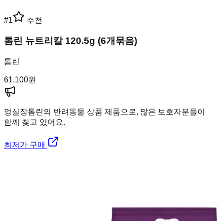
#
1
추천
톰린 뉴트리칼 120.5g (6개묶음)
톰린
61,100
원
멍실장
톰린의 반려동물 상품 제품으로, 많은 보호자분들이
함께 찾고 있어요.
최저가 구매