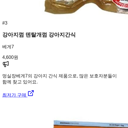
#
3
강아지껌 덴탈개껌 강아지간식
베게7
4,600
원
멍실장
베게7의 강아지 간식 제품으로, 많은 보호자분들이
함께 찾고 있어요.
최저가 구매