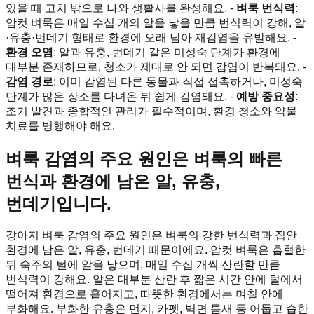
있을 때 고치 밖으로 나와 생활사를 완성해요. -
벼룩 번식력
:
암컷 벼룩은 매일 수십 개의 알을 낳을 만큼 번식력이 강해, 알
·유충·번데기 형태로 환경에 오래 남아 재감염을 유발해요. -
환경 오염
: 알과 유충, 번데기 같은 미성숙 단계가 환경에
대부분 존재하므로, 청소가 제대로 안 되면 감염이 반복돼요. -
감염 경로
: 이미 감염된 다른 동물과 직접 접촉하거나, 미성숙
단계가 많은 장소를 다녀온 뒤 쉽게 감염돼요. -
예방 중요성
:
조기 발견과 종합적인 관리가 필수적이며, 환경 청소와 약물
치료를 병행해야 해요.
벼룩 감염의 주요 원인은 벼룩의 빠른
번식과 환경에 남은 알, 유충,
번데기입니다.
강아지 벼룩 감염의 주요 원인은 벼룩의 강한 번식력과 집안
환경에 남은 알, 유충, 번데기 때문이에요. 암컷 벼룩은 흡혈한
뒤 숙주의 털에 알을 낳으며, 매일 수십 개씩 산란할 만큼
번식력이 강해요. 알은 대부분 산란 후 짧은 시간 안에 털에서
떨어져 환경으로 흩어지고, 따뜻한 환경에서는 며칠 안에
부화해요. 부화한 유충은 먼지, 카펫, 벽면 틈새 등 어둡고 습한