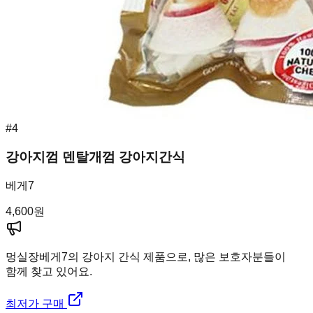
#
4
강아지껌 덴탈개껌 강아지간식
베게7
4,600
원
멍실장
베게7의 강아지 간식 제품으로, 많은 보호자분들이
함께 찾고 있어요.
최저가 구매