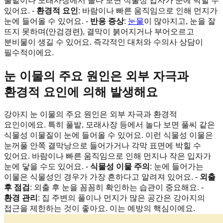
풀밭이나 모래사장에서 놀다 보면 식물성 입자가 눈에 박힐 수
있어요. -
환경적 요인
: 바람이나 빠른 움직임으로 인해 먼지가
눈에 들어올 수 있어요. -
반응 증상
:
눈물
이 많아지고, 눈을 잘
뜨지 못하며(안검경련), 결막이 붉어지거나 부어오르고
분비물이 생길 수 있어요. 즉각적인 대처와 수의사 상담이
필수적이에요.
눈 이물의 주요 원인은 외부 자극과
환경적 요인에 의해 발생해요
강아지 눈 이물의 주요 원인은 외부 자극과 환경적
요인이에요. 특히 풀밭, 모래사장 등에서 놀다 보면 풀씨 같은
식물성 이물질이 눈에 들어올 수 있어요. 이런 식물성 이물은
눈꺼풀 안쪽 결막낭으로 들어가거나 각막 표면에 박힐 수
있어요. 바람이나 빠른 움직임으로 인해 먼지나 작은 입자가
눈에 닿을 수도 있어요. -
식물성 이물 주의
: 눈에 들어가는
이물은 식물성인 경우가 가장 흔하다고 알려져 있어요. -
외출
후 점검
: 외출 후 눈을 꼼꼼히 확인하는 습관이 중요해요. -
환경 관리
: 집 주변의 풀이나 먼지가 많은 공간은 강아지의
접근을 제한하는 것이 좋아요. 이는 예방의 핵심이에요.