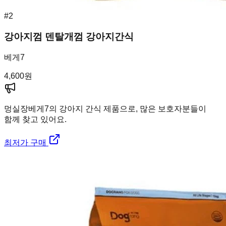
#
2
강아지껌 덴탈개껌 강아지간식
베게7
4,600
원
멍실장
베게7의 강아지 간식 제품으로, 많은 보호자분들이
함께 찾고 있어요.
최저가 구매