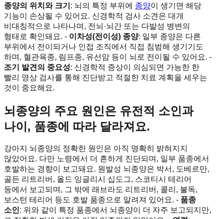
종양의 위치와 크기
: 뇌의 특정 부위에
종양
이 생기면 해당
기능이 손상될 수 있어요. 신경학적 검사 소견은 대개
비대칭적으로 나타나며, 전뇌·뇌간 또는 다발성 병변의
형태로 확인돼요. -
이차성(전이성) 종양
: 일부 종양은 다른
부위에서 전이되거나 인접 조직에서 직접 침범해 생기기도
하며, 혈관육종, 림프종, 유선암 등이 뇌로 전이될 수 있어요. -
조기 발견의 중요성
: 신경학적 증상이 의심되면 가능한 한
빨리 영상 검사를 통해 진단받고 적절한 치료 계획을 세우는
것이 중요해요.
뇌종양의 주요 원인은 유전적 소인과
나이, 품종에 따라 달라져요.
강아지 뇌종양의 정확한 원인은 아직 명확히 밝혀지지
않았어요. 다만 노령에서 더 흔하게 진단되며, 일부 품종에서
호발하는 경향이 보고돼요. 원발성 뇌종양은 박서, 도베르만,
골든 리트리버, 올드 잉글리시 십도그, 스코티시 테리어
등에서 보고되며, 그 밖에 래브라도 리트리버, 콜리, 불독,
보스턴 테리어 등도 호발 품종으로 알려져 있어요. -
품종
소인
: 위와 같이 특정 품종에서 뇌종양이 더 자주 보고되지만,