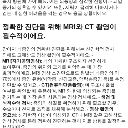
즉시 병원에 가야 해요. 이는 뇌종양의 심각한 진행이나 뇌압
증가의 징후일 수 있어요. 또한, 시력이 급격히 나빠지거나
걷는 데 심한 어려움을 겪는 경우도 응급 상황이에요.
정확한 진단을 위해 MRI와 CT 촬영이
필수적이에요.
강아지 뇌종양의 정확한 진단을 위해서는 신경학적 검사
외에도 고해상도 영상 촬영이 필수적이에요. -
MRI(자기공명영상)
: 뇌의 미세한 구조까지 선명하게
보여주며, 종양의 위치와 크기를 파악하는 데 가장
효과적이에요. MRI 영상 소견만으로도 원발성 뇌종양의 약
70%에서 종양 유형(뇌막종, 신경교종, 맥락총종양 등)을 추정
진단할 수 있어요. -
CT(컴퓨터단층촬영)
: 뼈 구조나 출혈
여부를 확인할 때 유용하며, MRI와 함께 의심되는 종양을
평가하는 데 가장 흔히 사용되는 영상 검사예요. -
생검 및
뇌척수액 검사
: 종양의 성질을 확정하기 위해 필요할 경우,
수술이나 천자로 조직을 채취해 분석해요. -
영상 촬영의
중요성
: 신경학적 이상이 의심되면 CT나 MRI 같은 고해상도
영상 검사를 통해 정확히 진단하는 것이 치료 방향을 결정하는
핵심이에요.