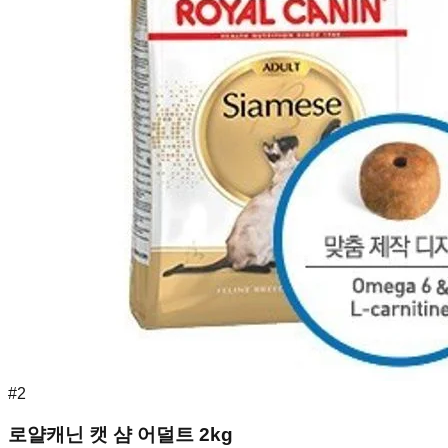
#
2
로얄캐닌 캣 샴 어덜트 2kg