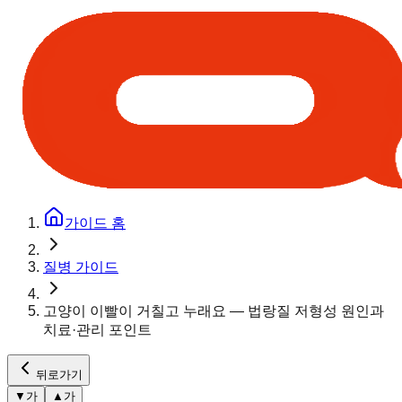
가이드 홈
질병 가이드
고양이 이빨이 거칠고 누래요 — 법랑질 저형성 원인과
치료·관리 포인트
뒤로가기
▼
가
▲
가