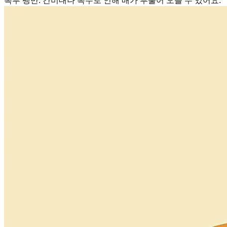
복부 팽만
:
간비대나 복수로 인해 배가 부풀어 오를 수 있어요.