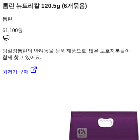
톰린 뉴트리칼 120.5g (6개묶음)
톰린
61,100
원
멍실장
톰린의 반려동물 상품 제품으로, 많은 보호자분들이
함께 찾고 있어요.
최저가 구매