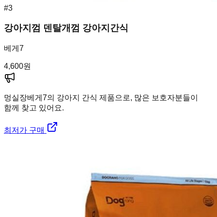
#
3
강아지껌 덴탈개껌 강아지간식
베게7
4,600
원
멍실장
베게7의 강아지 간식 제품으로, 많은 보호자분들이
함께 찾고 있어요.
최저가 구매