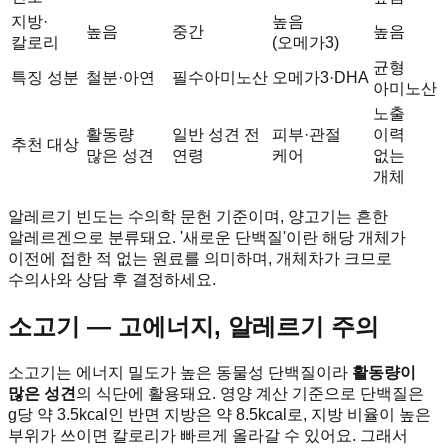
지방·
높음
높음
중간
높음
칼로리
(오메가3)
균형
특징 성분
철분·아연
필수아미노산
오메가3·DHA
아미노산
노출
활동량
일반 성견 전
피부·관절
이력
추천 대상
많은 성견
연령
케어
없는
개체
알레르기 빈도는 수의학 문헌 기준이며, 양고기는 흔한
알레르겐으로 분류돼요. '새로운 단백질'이란 해당 개체가
이전에 접한 적 없는 원료를 의미하며, 개체차가 크므로
수의사와 상담 후 결정하세요.
소고기 — 고에너지, 알레르기 주의
소고기는 에너지 밀도가 높은 동물성 단백질이라
활동량이
많은 성견
의 식단에 활용돼요. 영양 계산 기준으로 단백질은
g당 약 3.5kcal인 반면 지방은 약 8.5kcal로, 지방 비율이 높은
부위가 쓰이면 칼로리가 빠르게 올라갈 수 있어요. 그래서