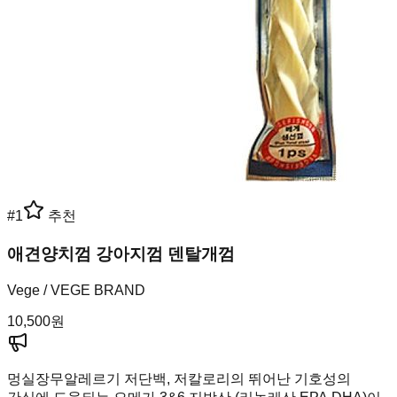
#
1
추천
애견양치껌 강아지껌 덴탈개껌
Vege / VEGE BRAND
10,500
원
멍실장
무알레르기 저단백, 저칼로리의 뛰어난 기호성의