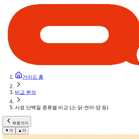
가이드 홈
비교 분석
사료 단백질 종류별 비교 (소·닭·연어·양 등)
뒤로가기
▼
가
▲
가