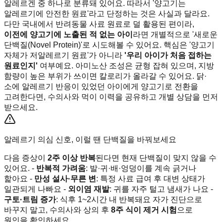
알레르겐 중 하나로 분류돼 있어요. 따라서 '양고기는
알레르기에 안전한 원료'라고 단정하는 것은 사실과 달라요.
다만 국내에서 반려동물 사료 원료로 덜 활용된 편이라,
이전에 양고기에 노출된 적 없는 아이
라면 개별적으로 '새로운
단백질(Novel Protein)'로 시도해볼 수 있어요. 핵심은 '양고기
자체가 저알레르기 원료'가 아니라
'우리 아이가 처음 접하는
원료인지'
여부예요. 아미노산 조성은 균형 잡혀 있으며, 지방
함량이 높은 부위가 쓰이면 칼로리가 올라갈 수 있어요. 닭·
소에 알레르기 반응이 있었던 아이에게 양고기로 전환을
고려한다면, 수의사와 먹이 이력을 공유하고 개별 상담을 먼저
받으세요.
알레르기 의심 신호, 이럴 땐 단백질을 바꿔보세요
다음 증상이
2주 이상 반복
된다면 현재 단백질이 맞지 않을 수
있어요. -
반복적 가려움
: 발·귀·배·엉덩이를 계속 긁거나
핥아요 -
만성 설사·무른 변
: 특정 사료 급여 후 대변 상태가
일관되게 나빠요 -
외이염 재발
: 귀를 자주 털고 냄새가 나요 -
구토·트림 증가
: 식후 1~2시간 내 반복돼요 자가 진단으로
바꾸지 말고, 수의사와 상의 후
8주 식이 제거 시험
으로
원인을 확인하세요.