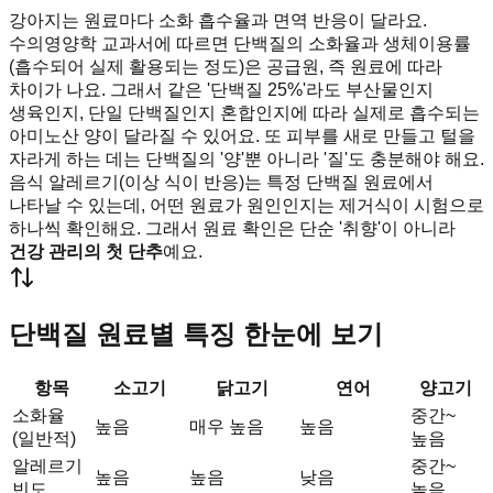
강아지는 원료마다 소화 흡수율과 면역 반응이 달라요.
수의영양학 교과서에 따르면 단백질의 소화율과 생체이용률
(흡수되어 실제 활용되는 정도)은 공급원, 즉 원료에 따라
차이가 나요. 그래서 같은 '단백질 25%'라도 부산물인지
생육인지, 단일 단백질인지 혼합인지에 따라 실제로 흡수되는
아미노산 양이 달라질 수 있어요. 또 피부를 새로 만들고 털을
자라게 하는 데는 단백질의 '양'뿐 아니라 '질'도 충분해야 해요.
음식 알레르기(이상 식이 반응)는 특정 단백질 원료에서
나타날 수 있는데, 어떤 원료가 원인인지는 제거식이 시험으로
하나씩 확인해요. 그래서 원료 확인은 단순 '취향'이 아니라
건강 관리의 첫 단추
예요.
단백질 원료별 특징 한눈에 보기
항목
소고기
닭고기
연어
양고기
소화율
중간~
높음
매우 높음
높음
(일반적)
높음
알레르기
중간~
높음
높음
낮음
빈도
높음