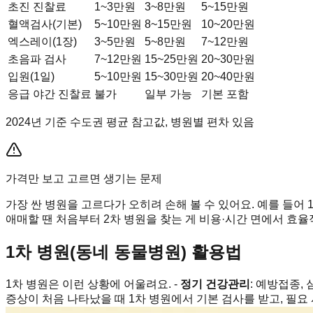
초진 진찰료
1~3만원
3~8만원
5~15만원
혈액검사(기본)
5~10만원
8~15만원
10~20만원
엑스레이(1장)
3~5만원
5~8만원
7~12만원
초음파 검사
7~12만원
15~25만원
20~30만원
입원(1일)
5~10만원
15~30만원
20~40만원
응급 야간 진찰료
불가
일부 가능
기본 포함
2024년 기준 수도권 평균 참고값, 병원별 편차 있음
가격만 보고 고르면 생기는 문제
가장 싼 병원을 고르다가 오히려 손해 볼 수 있어요. 예를 들어
애매할 땐 처음부터 2차 병원을 찾는 게 비용·시간 면에서 효율
1차 병원(동네 동물병원) 활용법
1차 병원은 이런 상황에 어울려요. -
정기 건강관리
: 예방접종,
증상이 처음 나타났을 때 1차 병원에서 기본 검사를 받고, 필요