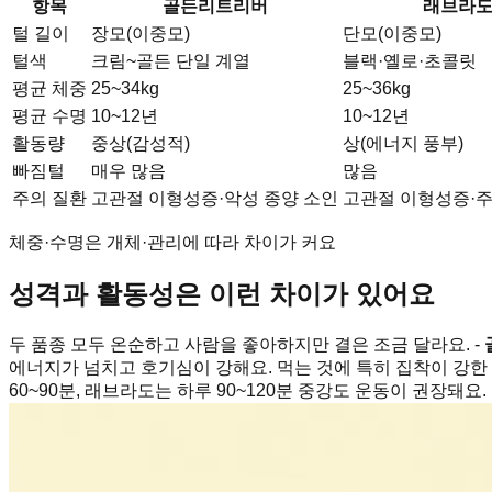
항목
골든리트리버
래브라
털 길이
장모(이중모)
단모(이중모)
털색
크림~골든 단일 계열
블랙·옐로·초콜릿
평균 체중
25~34kg
25~36kg
평균 수명
10~12년
10~12년
활동량
중상(감성적)
상(에너지 풍부)
빠짐털
매우 많음
많음
주의 질환
고관절 이형성증·악성 종양 소인
고관절 이형성증·
체중·수명은 개체·관리에 따라 차이가 커요
성격과 활동성은 이런 차이가 있어요
두 품종 모두 온순하고 사람을 좋아하지만 결은 조금 달라요. -
에너지가 넘치고 호기심이 강해요. 먹는 것에 특히 집착이 강한 
60~90분, 래브라도는 하루 90~120분 중강도 운동이 권장돼요.