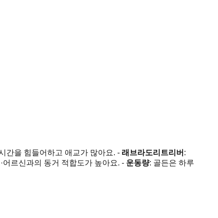
 시간을 힘들어하고 애교가 많아요. -
래브라도리트리버
:
이·어르신과의 동거 적합도가 높아요. -
운동량
: 골든은 하루