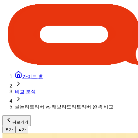
가이드 홈
비교 분석
골든리트리버 vs 래브라도리트리버 완벽 비교
뒤로가기
▼
가
▲
가