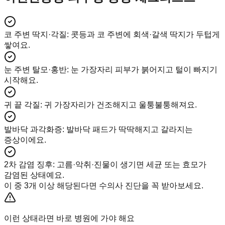
코 주변 딱지·각질
:
콧등과 코 주변에 회색·갈색 딱지가 두텁게
쌓여요.
눈 주변 탈모·홍반
:
눈 가장자리 피부가 붉어지고 털이 빠지기
시작해요.
귀 끝 각질
:
귀 가장자리가 건조해지고 울퉁불퉁해져요.
발바닥 과각화증
:
발바닥 패드가 딱딱해지고 갈라지는
증상이에요.
2차 감염 징후
:
고름·악취·진물이 생기면 세균 또는 효모가
감염된 상태예요.
이 중 3개 이상 해당된다면 수의사 진단을 꼭 받아보세요.
이런 상태라면 바로 병원에 가야 해요