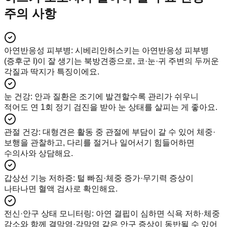
주의 사항
아연반응성 피부병
:
시베리안허스키는 아연반응성 피부병
(증후군 I)이 잘 생기는 북방견종으로, 코·눈·귀 주변의 두꺼운
각질과 딱지가 특징이에요.
눈 건강
:
안과 질환은 조기에 발견할수록 관리가 쉬우니
적어도 연 1회 정기 검진을 받아 눈 상태를 살피는 게 좋아요.
관절 건강
:
대형견은 활동 중 관절에 부담이 갈 수 있어 체중·
보행을 관찰하고, 다리를 절거나 일어서기 힘들어하면
수의사와 상담해요.
갑상선 기능 저하증
:
털 빠짐·체중 증가·무기력 증상이
나타나면 혈액 검사로 확인해요.
전신·안구 상태 모니터링
:
아연 결핍이 심하면 식욕 저하·체중
감소와 함께 결막염·각막염 같은 안구 증상이 동반될 수 있어