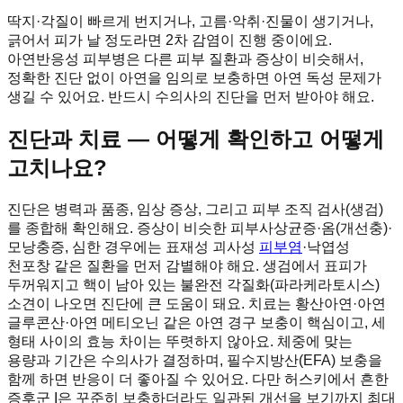
딱지·각질이 빠르게 번지거나, 고름·악취·진물이 생기거나,
긁어서 피가 날 정도라면 2차 감염이 진행 중이에요.
아연반응성 피부병은 다른 피부 질환과 증상이 비슷해서,
정확한 진단 없이 아연을 임의로 보충하면 아연 독성 문제가
생길 수 있어요. 반드시 수의사의 진단을 먼저 받아야 해요.
진단과 치료 — 어떻게 확인하고 어떻게
고치나요?
진단은 병력과 품종, 임상 증상, 그리고 피부 조직 검사(생검)
를 종합해 확인해요. 증상이 비슷한 피부사상균증·옴(개선충)·
모낭충증, 심한 경우에는 표재성 괴사성
피부염
·낙엽성
천포창 같은 질환을 먼저 감별해야 해요. 생검에서 표피가
두꺼워지고 핵이 남아 있는 불완전 각질화(파라케라토시스)
소견이 나오면 진단에 큰 도움이 돼요. 치료는 황산아연·아연
글루콘산·아연 메티오닌 같은 아연 경구 보충이 핵심이고, 세
형태 사이의 효능 차이는 뚜렷하지 않아요. 체중에 맞는
용량과 기간은 수의사가 결정하며, 필수지방산(EFA) 보충을
함께 하면 반응이 더 좋아질 수 있어요. 다만 허스키에서 흔한
증후군 I은 꾸준히 보충하더라도 일관된 개선을 보기까지 최대