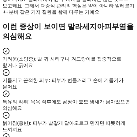
보고돼요. 그래서 과증식 관리의 핵심은 약이 아니라 알레르기
·내분비 같은 기저 질환을 함께 다루는 거예요
이런 증상이 보이면 말라세지아피부염을
의심해요
가려움(소양증)
:
발·귀·사타구니·겨드랑이를 집중적으로
핥거나 긁어요
기름지고 끈적한 피부
:
피부가 번들거리고 손에 기름기가
묻어요
특유의 악취
:
목욕 직후에도 곰팡이·효모 냄새가 남아있으면
의심해요
붉어짐(홍반)
:
피부가 발갛게 달아오르고 만지면 따뜻하게
느껴져요