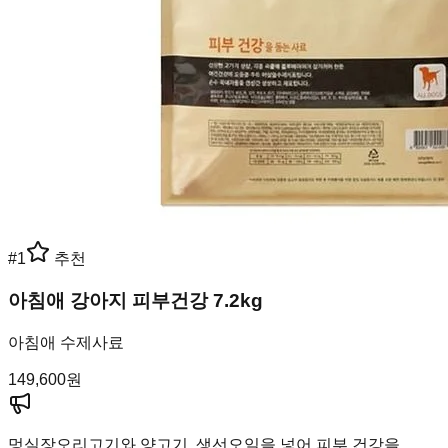
#
1
추천
아침애 강아지 피부건강 7.2kg
아침애 수제사료
149,600
원
멍실장
오리고기와 양고기, 생선오일을 넣어 피부 건강을