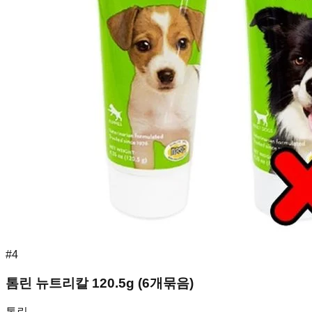
#
4
톰린 뉴트리칼 120.5g (6개묶음)
톰린