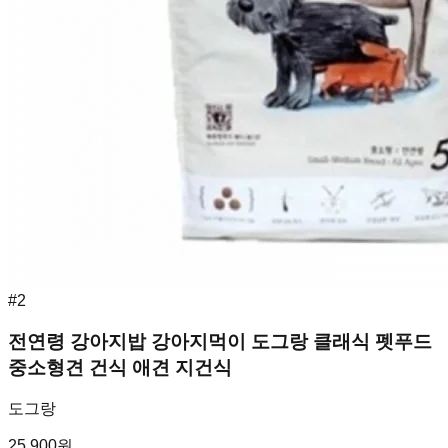
#
2
전연령 강아지밥 강아지먹이 도그랑 클래식 펫푸드
중소형견 건식 애견 지건식
도그랑
25,900
원