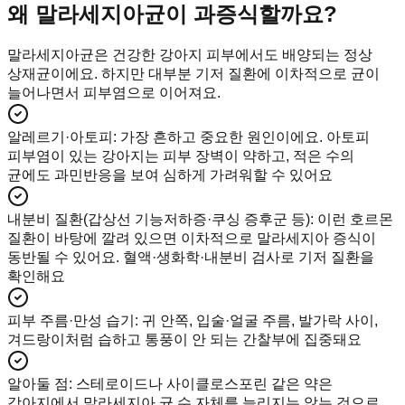
왜 말라세지아균이 과증식할까요?
말라세지아균은 건강한 강아지 피부에서도 배양되는 정상
상재균이에요. 하지만 대부분 기저 질환에 이차적으로 균이
늘어나면서 피부염으로 이어져요.
알레르기·아토피
:
가장 흔하고 중요한 원인이에요. 아토피
피부염이 있는 강아지는 피부 장벽이 약하고, 적은 수의
균에도 과민반응을 보여 심하게 가려워할 수 있어요
내분비 질환(갑상선 기능저하증·쿠싱 증후군 등)
:
이런 호르몬
질환이 바탕에 깔려 있으면 이차적으로 말라세지아 증식이
동반될 수 있어요. 혈액·생화학·내분비 검사로 기저 질환을
확인해요
피부 주름·만성 습기
:
귀 안쪽, 입술·얼굴 주름, 발가락 사이,
겨드랑이처럼 습하고 통풍이 안 되는 간찰부에 집중돼요
알아둘 점
:
스테로이드나 사이클로스포린 같은 약은
강아지에서 말라세지아 균 수 자체를 늘리지는 않는 것으로