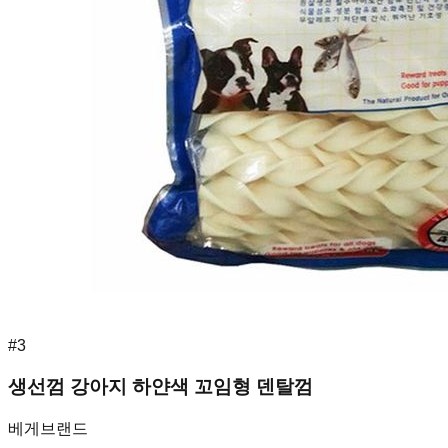
#
3
생선껌 강아지 하얀색 꼬임형 덴탈껌
베게브랜드