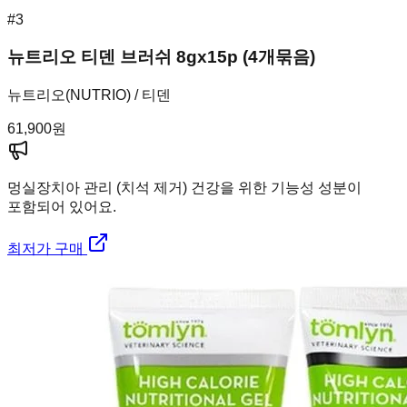
#
3
뉴트리오 티덴 브러쉬 8gx15p (4개묶음)
뉴트리오(NUTRIO) / 티덴
61,900
원
멍실장
치아 관리 (치석 제거) 건강을 위한 기능성 성분이
포함되어 있어요.
최저가 구매