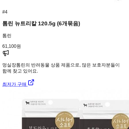
#
4
톰린 뉴트리칼 120.5g (6개묶음)
톰린
61,100
원
멍실장
톰린의 반려동물 상품 제품으로, 많은 보호자분들이
함께 찾고 있어요.
최저가 구매