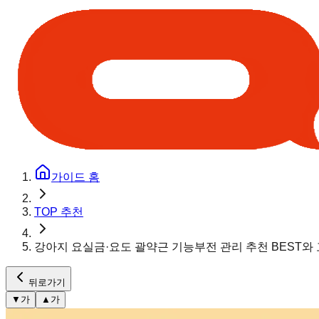
가이드 홈
TOP 추천
강아지 요실금·요도 괄약근 기능부전 관리 추천 BEST와
뒤로가기
▼
가
▲
가