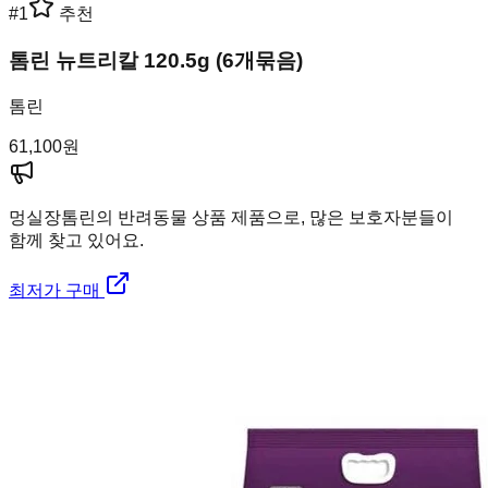
#
1
추천
톰린 뉴트리칼 120.5g (6개묶음)
톰린
61,100
원
멍실장
톰린의 반려동물 상품 제품으로, 많은 보호자분들이
함께 찾고 있어요.
최저가 구매