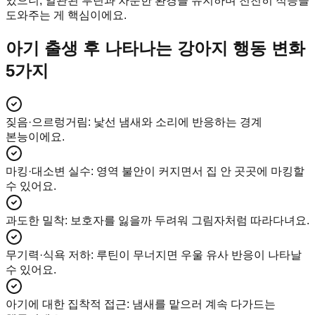
있으니, 일관된 루틴과 차분한 환경을 유지하며 천천히 적응을
도와주는 게 핵심이에요.
아기 출생 후 나타나는 강아지 행동 변화
5가지
짖음·으르렁거림
:
낯선 냄새와 소리에 반응하는 경계
본능이에요.
마킹·대소변 실수
:
영역 불안이 커지면서 집 안 곳곳에 마킹할
수 있어요.
과도한 밀착
:
보호자를 잃을까 두려워 그림자처럼 따라다녀요.
무기력·식욕 저하
:
루틴이 무너지면 우울 유사 반응이 나타날
수 있어요.
아기에 대한 집착적 접근
:
냄새를 맡으러 계속 다가드는