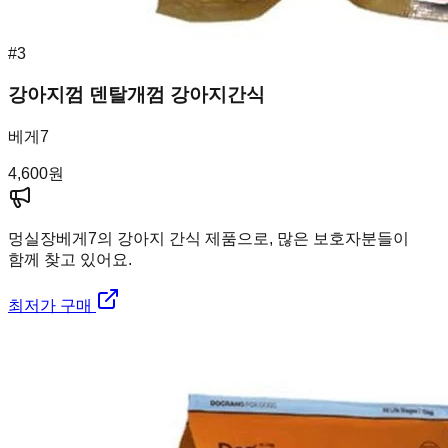
#
3
강아지껌 덴탈개껌 강아지간식
베게7
4,600
원
멍실장
베게7의 강아지 간식 제품으로, 많은 보호자분들이
함께 찾고 있어요.
최저가 구매