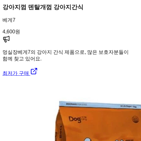
강아지껌 덴탈개껌 강아지간식
베게7
4,600
원
멍실장
베게7의 강아지 간식 제품으로, 많은 보호자분들이
함께 찾고 있어요.
최저가 구매