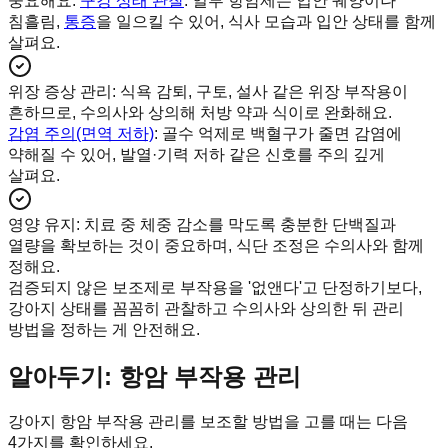
중요해요.
구강 상태 관찰
: 일부 항암제는 입안 궤양이나
침흘림,
통증
을 일으킬 수 있어, 식사 모습과 입안 상태를 함께
살펴요.
위장 증상 관리
:
식욕 감퇴, 구토, 설사 같은 위장 부작용이
흔하므로, 수의사와 상의해 처방 약과 식이로 완화해요.
감염 주의(면역 저하)
: 골수 억제로 백혈구가 줄면 감염에
약해질 수 있어, 발열·기력 저하 같은 신호를 주의 깊게
살펴요.
영양 유지
:
치료 중 체중 감소를 막도록 충분한 단백질과
열량을 확보하는 것이 중요하며, 식단 조정은 수의사와 함께
정해요.
검증되지 않은 보조제로 부작용을 '없앤다'고 단정하기보다,
강아지 상태를 꼼꼼히 관찰하고 수의사와 상의한 뒤 관리
방법을 정하는 게 안전해요.
알아두기: 항암 부작용 관리
강아지 항암 부작용 관리를 보조할 방법을 고를 때는 다음
4가지를 확인하세요.