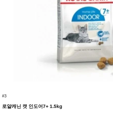
#
3
로얄캐닌 캣 인도어7+ 1.5kg