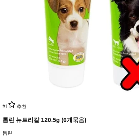
#
1
추천
톰린 뉴트리칼 120.5g (6개묶음)
톰린