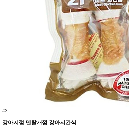
#
3
강아지껌 덴탈개껌 강아지간식