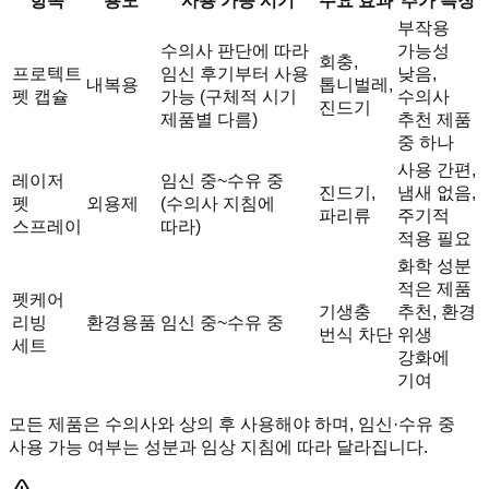
항목
용도
사용 가능 시기
주요 효과
추가 특징
부작용
수의사 판단에 따라
가능성
회충,
프로텍트
임신 후기부터 사용
낮음,
내복용
톱니벌레,
펫 캡슐
가능 (구체적 시기
수의사
진드기
제품별 다름)
추천 제품
중 하나
사용 간편,
레이저
임신 중~수유 중
진드기,
냄새 없음,
펫
외용제
(수의사 지침에
파리류
주기적
스프레이
따라)
적용 필요
화학 성분
적은 제품
펫케어
기생충
추천, 환경
리빙
환경용품
임신 중~수유 중
번식 차단
위생
세트
강화에
기여
모든 제품은 수의사와 상의 후 사용해야 하며, 임신·수유 중
사용 가능 여부는 성분과 임상 지침에 따라 달라집니다.