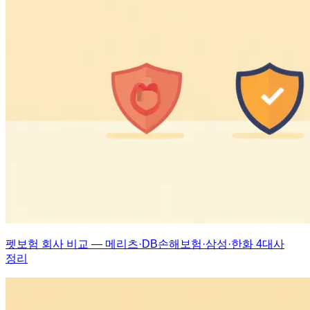
펫보험 회사 비교 — 메리츠·DB손해보험·삼성·한화 4대사
정리