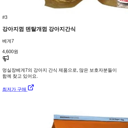
#
3
강아지껌 덴탈개껌 강아지간식
베게7
4,600
원
멍실장
베게7의 강아지 간식 제품으로, 많은 보호자분들이
함께 찾고 있어요.
최저가 구매