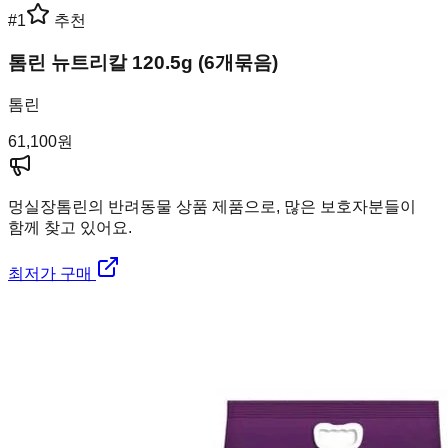
#
1
추천
톰린 뉴트리칼 120.5g (6개묶음)
톰린
61,100
원
멍실장
톰린의 반려동물 상품 제품으로, 많은 보호자분들이
함께 찾고 있어요.
최저가 구매