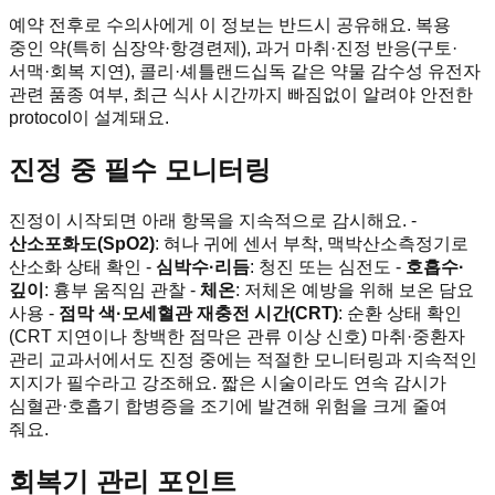
예약 전후로 수의사에게 이 정보는 반드시 공유해요. 복용
중인 약(특히 심장약·항경련제), 과거 마취·진정 반응(구토·
서맥·회복 지연), 콜리·셰틀랜드십독 같은 약물 감수성 유전자
관련 품종 여부, 최근 식사 시간까지 빠짐없이 알려야 안전한
protocol이 설계돼요.
진정 중 필수 모니터링
진정이 시작되면 아래 항목을 지속적으로 감시해요. -
산소포화도(SpO2)
: 혀나 귀에 센서 부착, 맥박산소측정기로
산소화 상태 확인 -
심박수·리듬
: 청진 또는 심전도 -
호흡수·
깊이
: 흉부 움직임 관찰 -
체온
: 저체온 예방을 위해 보온 담요
사용 -
점막 색·모세혈관 재충전 시간(CRT)
: 순환 상태 확인
(CRT 지연이나 창백한 점막은 관류 이상 신호) 마취·중환자
관리 교과서에서도 진정 중에는 적절한 모니터링과 지속적인
지지가 필수라고 강조해요. 짧은 시술이라도 연속 감시가
심혈관·호흡기 합병증을 조기에 발견해 위험을 크게 줄여
줘요.
회복기 관리 포인트