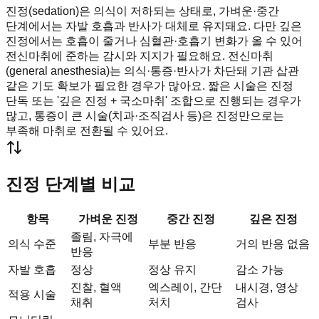
진정(sedation)은 의식이 저하되는 상태로, 가벼운·중간
단계에서는 자발 호흡과 반사가 대체로 유지돼요. 다만 깊은
진정에서는 호흡이 줄거나 심혈관·호흡기 변화가 올 수 있어
전신마취에 준하는 감시와 지지가 필요해요. 전신마취
(general anesthesia)는 의식·통증·반사가 차단돼 기관 삽관
같은 기도 확보가 필요한 경우가 많아요. 짧은 시술은 진정
단독 또는 '깊은 진정 + 국소마취' 조합으로 진행되는 경우가
많고, 통증이 큰 시술(치과·조직검사 등)은 진정만으로는
부족해 마취로 전환될 수 있어요.
진정 단계별 비교
항목
가벼운 진정
중간 진정
깊은 진정
졸림, 자극에
의식 수준
부분 반응
거의 반응 없음
반응
자발 호흡
정상
정상 유지
감소 가능
진찰, 혈액
엑스레이, 간단
내시경, 영상
적용 시술
채취
처치
검사