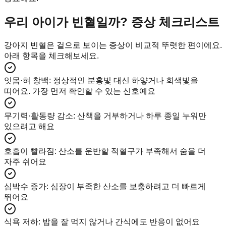
우리 아이가 빈혈일까? 증상 체크리스트
강아지 빈혈은 겉으로 보이는 증상이 비교적 뚜렷한 편이에요.
아래 항목을 체크해보세요.
잇몸·혀 창백
:
정상적인 분홍빛 대신 하얗거나 회색빛을
띠어요. 가장 먼저 확인할 수 있는 신호예요
무기력·활동량 감소
:
산책을 거부하거나 하루 종일 누워만
있으려고 해요
호흡이 빨라짐
:
산소를 운반할 적혈구가 부족해서 숨을 더
자주 쉬어요
심박수 증가
:
심장이 부족한 산소를 보충하려고 더 빠르게
뛰어요
식욕 저하
:
밥을 잘 먹지 않거나 간식에도 반응이 없어요