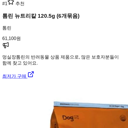
#
1
추천
톰린 뉴트리칼 120.5g (6개묶음)
톰린
61,100
원
멍실장
톰린의 반려동물 상품 제품으로, 많은 보호자분들이
함께 찾고 있어요.
최저가 구매