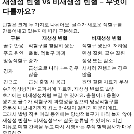
재생성 빈혈 vs 비재생성 빈혈 – 무엇이
다를까요?
빈혈은 크게 두 가지로 나뉘어요. 골수가 새로운 적혈구를
만들어내고 있는지에 따라 구분해요.
구분
재생성 빈혈
비재생성 빈혈
골수 반응
적혈구를 활발히 생산
적혈구 생산이 저하됨
주요 원인
출혈, 적혈구 파괴
만성 질환, 골수 질환
망상적혈구
증가
정상 또는 감소
급성으로 나타나는 경우
서서히 진행되는 경우
경과
많음
많음
긴급도
급성 출혈 시 응급
원인 질환 치료가 우선
수의임상병리학 교과서에 따르면, 재생성 빈혈도 발병
초기에는 비재생성처럼 보일 수 있어요. 출혈이나 용혈이
생겨도 골수가 적혈구계 과형성을 일으켜 망상적혈구를
충분히 내보내기까지 최소 3~4일이 걸리기 때문이에요.
그래서 발병 직후 며칠 동안에는 망상적혈구가 아직 늘지 않아
재생성 빈혈도 비재생성으로 잘못 분류될 수 있어요. 이런
이유로 며칠 간격을 두고 다시 시행하는 추적 혈액검사가 매우
중요해요.