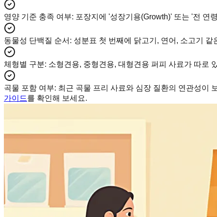
영양 기준 충족 여부
:
포장지에 '성장기용(Growth)' 또는 '전 
동물성 단백질 순서
:
성분표 첫 번째에 닭고기, 연어, 소고기 
체형별 구분
:
소형견용, 중형견용, 대형견용 퍼피 사료가 따로 있
곡물 포함 여부
:
최근 곡물 프리 사료와 심장 질환의 연관성이 
가이드
를 확인해 보세요.