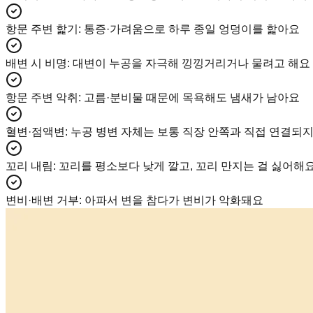
항문 주변 핥기
:
통증·가려움으로 하루 종일 엉덩이를 핥아요
배변 시 비명
:
대변이 누공을 자극해 낑낑거리거나 물려고 해요
항문 주변 악취
:
고름·분비물 때문에 목욕해도 냄새가 남아요
혈변·점액변
:
누공 병변 자체는 보통 직장 안쪽과 직접 연결되지
꼬리 내림
:
꼬리를 평소보다 낮게 깔고, 꼬리 만지는 걸 싫어해
변비·배변 거부
:
아파서 변을 참다가 변비가 악화돼요