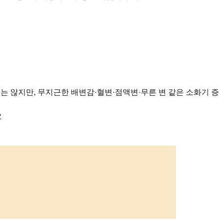
는 않지만, 무지근한 배변감·혈변·점액변·무른 변 같은 소화기 
요