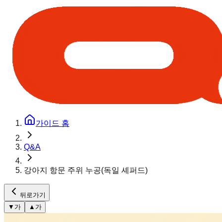
가이드 홈
Q&A
강아지 항문 주위 누공(독일 셰퍼드)
뒤로가기
▼
가
▲
가