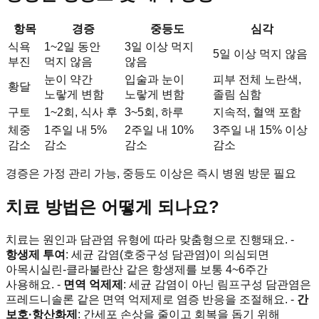
항목
경증
중등도
심각
식욕
1~2일 동안
3일 이상 먹지
5일 이상 먹지 않음
부진
먹지 않음
않음
눈이 약간
입술과 눈이
피부 전체 노란색,
황달
노랗게 변함
노랗게 변함
졸림 심함
구토
1~2회, 식사 후
3~5회, 하루
지속적, 혈액 포함
체중
1주일 내 5%
2주일 내 10%
3주일 내 15% 이상
감소
감소
감소
감소
경증은 가정 관리 가능, 중등도 이상은 즉시 병원 방문 필요
치료 방법은 어떻게 되나요?
치료는 원인과 담관염 유형에 따라 맞춤형으로 진행돼요. -
항생제 투여
: 세균 감염(호중구성 담관염)이 의심되면
아목시실린-클라불란산 같은 항생제를 보통 4~6주간
사용해요. -
면역 억제제
: 세균 감염이 아닌 림프구성 담관염은
프레드니솔론 같은 면역 억제제로 염증 반응을 조절해요. -
간
보호·항산화제
: 간세포 손상을 줄이고 회복을 돕기 위해