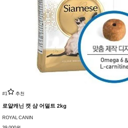
#
1
추천
로얄캐닌 캣 샴 어덜트 2kg
ROYAL CANIN
39,000
원