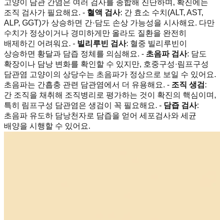
고양이 담관 간염은 여러 검사를 종합해 진단하며, 확진에는
조직 검사가 필요해요. -
혈액 검사
: 간 효소 수치(ALT, AST,
ALP, GGT)가 상승하면 간·담도 손상 가능성을 시사해요. 다만
수치가 정상이거나 경미하게만 올라도 질환을 완전히
배제하긴 어려워요. -
빌리루빈 검사
: 혈중 빌리루빈이
상승하면 황달과 담즙 정체를 의심해요. -
초음파 검사
: 담도
확장이나 담낭 변화를 확인할 수 있지만, 호중구성·림프구성
담관염 고양이의 상당수는 초음파가 정상으로 보일 수 있어요.
초음파는 간흡충 관련 담관염에서 더 유용해요. -
조직 생검
:
간 조직을 채취해 조직병리로 평가하는 것이 확진의 핵심이며,
특히 림프구성 담관염은 생검이 꼭 필요해요. -
담즙 검사
:
초음파 유도하 담낭천자로 담즙을 얻어 세포검사와 세균
배양을 시행할 수 있어요.