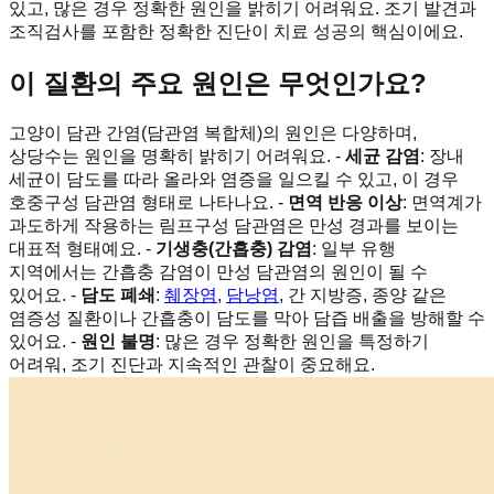
있고, 많은 경우 정확한 원인을 밝히기 어려워요. 조기 발견과
조직검사를 포함한 정확한 진단이 치료 성공의 핵심이에요.
이 질환의 주요 원인은 무엇인가요?
고양이 담관 간염(담관염 복합체)의 원인은 다양하며,
상당수는 원인을 명확히 밝히기 어려워요. -
세균 감염
: 장내
세균이 담도를 따라 올라와 염증을 일으킬 수 있고, 이 경우
호중구성 담관염 형태로 나타나요. -
면역 반응 이상
: 면역계가
과도하게 작용하는 림프구성 담관염은 만성 경과를 보이는
대표적 형태예요. -
기생충(간흡충) 감염
: 일부 유행
지역에서는 간흡충 감염이 만성 담관염의 원인이 될 수
있어요. -
담도 폐쇄
:
췌장염
,
담낭염
, 간 지방증, 종양 같은
염증성 질환이나 간흡충이 담도를 막아 담즙 배출을 방해할 수
있어요. -
원인 불명
: 많은 경우 정확한 원인을 특정하기
어려워, 조기 진단과 지속적인 관찰이 중요해요.