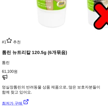
#
1
추천
톰린 뉴트리칼 120.5g (6개묶음)
톰린
61,100
원
멍실장
톰린의 반려동물 상품 제품으로, 많은 보호자분들이
함께 찾고 있어요.
최저가 구매