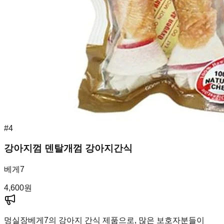
#
4
강아지껌 덴탈개껌 강아지간식
베게7
4,600
원
멍실장
베게7의 강아지 간식 제품으로, 많은 보호자분들이