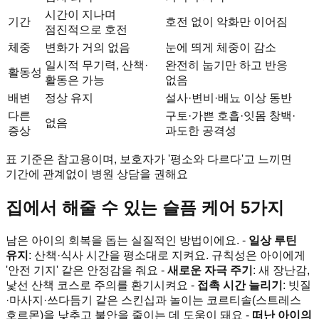
시간이 지나며
기간
호전 없이 악화만 이어짐
점진적으로 호전
체중
변화가 거의 없음
눈에 띄게 체중이 감소
일시적 무기력, 산책·
완전히 눕기만 하고 반응
활동성
활동은 가능
없음
배변
정상 유지
설사·변비·배뇨 이상 동반
다른
구토·가쁜 호흡·잇몸 창백·
없음
증상
과도한 공격성
표 기준은 참고용이며, 보호자가 '평소와 다르다'고 느끼면
기간에 관계없이 병원 상담을 권해요
집에서 해줄 수 있는 슬픔 케어 5가지
남은 아이의 회복을 돕는 실질적인 방법이에요. -
일상 루틴
유지
: 산책·식사 시간을 평소대로 지켜요. 규칙성은 아이에게
'안전 기지' 같은 안정감을 줘요 -
새로운 자극 주기
: 새 장난감,
낯선 산책 코스로 주의를 환기시켜요 -
접촉 시간 늘리기
: 빗질
·마사지·쓰다듬기 같은 스킨십과 놀이는 코르티솔(스트레스
호르몬)을 낮추고 불안을 줄이는 데 도움이 돼요 -
떠난 아이의