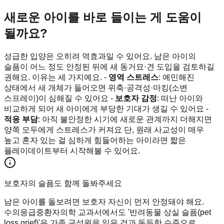
새로운 아이를 바로 들이는 게 도움이
될까요?
성급한 입양은 오히려 역효과일 수 있어요. 남은 아이의
슬픔이 어느 정도 안정된 뒤에 새 동거묘·견 도입을 검토하길
권해요. 이유는 세 가지예요. -
영역 스트레스
: 예민해진
상태에서 새 개체가 들어오면 위축·공격성·마킹(소변
스프레이)이 심해질 수 있어요 -
보호자 감정
: 떠난 아이와
비교하게 되어 새 아이에게 부당한 기대가 생길 수 있어요 -
적응 부담
: 아직 불안정한 시기에 새로운 관계까지 더해지면
양쪽 모두에게 스트레스가 커져요 단, 원래 사교성이 매우
높고 혼자 있는 걸 심하게 힘들어하는 아이라면 짧은
플레이데이트부터 시작해볼 수 있어요.
보호자의 슬픔도 함께 돌봐주세요
남은 아이를 돌보려면 보호자 자신이 먼저 안정돼야 해요.
수의응급중환자의학 교과서에서도 '반려동물 상실 슬픔(pet
loss grief)'은 가족 구성원을 잃은 것과 동등한 수준으로