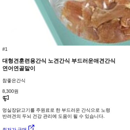
#
1
대형견훈련용간식 노견간식 부드러운애견간식
연어연골말이
참좋은간식
8,300
원
멍실장
닭고기를 주원료로 한 부드러운 간식으로 노령
반려견의 두뇌 건강 관리에 도움이 될 수 있습니다.
최저가 구매