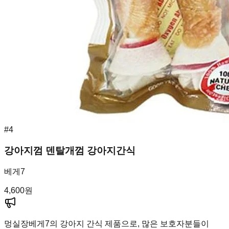
#
4
강아지껌 덴탈개껌 강아지간식
베게7
4,600
원
멍실장
베게7의 강아지 간식 제품으로, 많은 보호자분들이