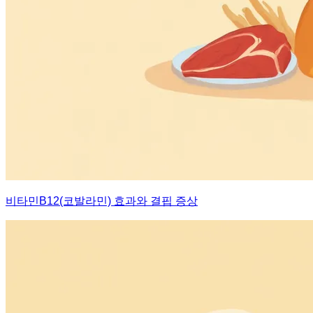
비타민B12(코발라민) 효과와 결핍 증상