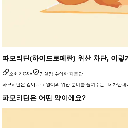
파모티딘(하이드로페란) 위산 차단, 이렇
소화기
Q&A
멍실장 수의학 자문단
파모티딘은 강아지·고양이의 위산 분비를 줄여주는 H2 차단제예
파모티딘은 어떤 약이에요?