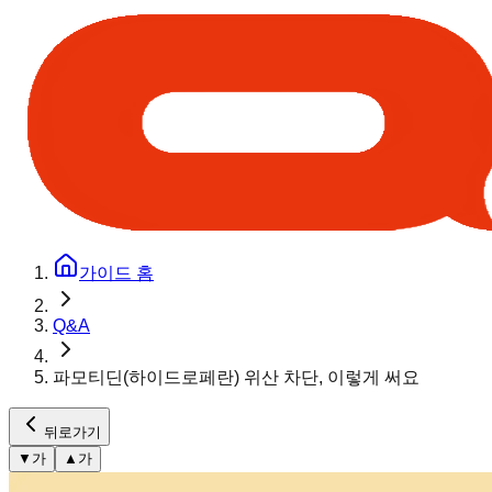
가이드 홈
Q&A
파모티딘(하이드로페란) 위산 차단, 이렇게 써요
뒤로가기
▼
가
▲
가