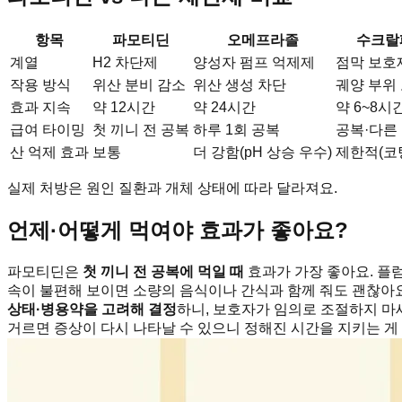
항목
파모티딘
오메프라졸
수크랄
계열
H2 차단제
양성자 펌프 억제제
점막 보호
작용 방식
위산 분비 감소
위산 생성 차단
궤양 부위
효과 지속
약 12시간
약 24시간
약 6~8시
급여 타이밍
첫 끼니 전 공복
하루 1회 공복
공복·다른
산 억제 효과
보통
더 강함(pH 상승 우수)
제한적(코
실제 처방은 원인 질환과 개체 상태에 따라 달라져요.
언제·어떻게 먹여야 효과가 좋아요?
파모티딘은
첫 끼니 전 공복에 먹일 때
효과가 가장 좋아요. 플럼
속이 불편해 보이면 소량의 음식이나 간식과 함께 줘도 괜찮아요.
상태·병용약을 고려해 결정
하니, 보호자가 임의로 조절하지 마세
거르면 증상이 다시 나타날 수 있으니 정해진 시간을 지키는 게