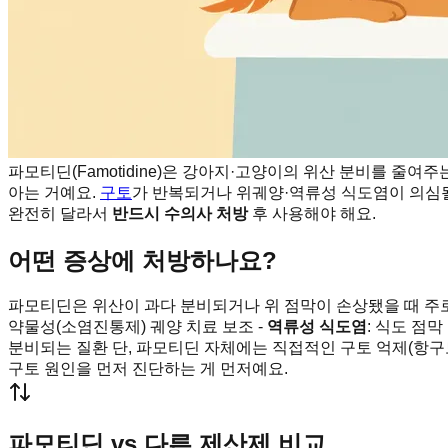
파모티딘(Famotidine)은 강아지·고양이의 위산 분비를 줄
아는 거예요.
구토
가 반복되거나 위궤양·역류성 식도염이 의심될
완전히 달라서
반드시 수의사 처방
후 사용해야 해요.
어떤 증상에 처방하나요?
파모티딘은 위산이 과다 분비되거나 위 점막이 손상됐을 때 주로
약물성(소염진통제) 궤양 치료 보조 -
역류성 식도염
: 식도 점막
분비되는 질환 단, 파모티딘 자체에는 직접적인 구토 억제(항구
구토 원인을 먼저 진단하는 게 먼저예요.
파모티딘 vs 다른 제산제 비교