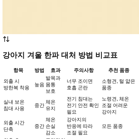
강아지 겨울 한파 대처 방법 비교표
항목
방법
효과
주의사항
추천 품종
발목과
외출 시
너무 조이면
소형견, 털 얇은
높음
몸통
방한복 착용
호흡 곤란
품종
보호
전기 침대는
노령견, 체온
실내 보온
체온
중간
전기 안전 확인
조절 어려운
침대 사용
유지
필요
강아지
체온
강아지의
외출 시간
중간
손실
반응에 따라
모든 품종
단축
감소
조절 필요